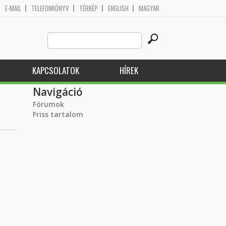
E-MAIL
TELEFONKÖNYV
TÉRKÉP
ENGLISH
MAGYAR
Search
Keresés űrlap
this
site
KAPCSOLATOK
HÍREK
Navigáció
Fórumok
Friss tartalom