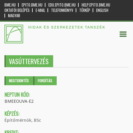
BME.HU
EPITO.BME.HU
EDU.EPITO.BME.HU
HELP.EPITO.BME.HU
OKTATÓI BELÉPÉS
E-MAIL
TELEFONKÖNYV
TÉRKÉP
ENGLISH
MAGYAR
HIDAK ÉS SZERKEZETEK TANSZÉK
VASÚTTERVEZÉS
Elsődleges fülek
MEGTEKINTÉS
(AKTÍV
FORDÍTÁS
FÜL)
NEPTUN KÓD:
BMEEOUVA-E2
KÉPZÉS:
Építőmérnök, BSc
KREDIT: