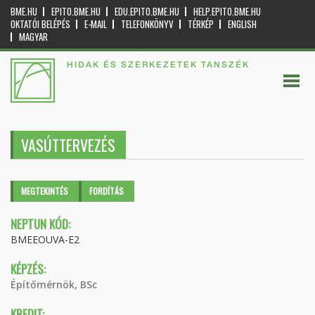
BME.HU
EPITO.BME.HU
EDU.EPITO.BME.HU
HELP.EPITO.BME.HU
OKTATÓI BELÉPÉS
E-MAIL
TELEFONKÖNYV
TÉRKÉP
ENGLISH
MAGYAR
HIDAK ÉS SZERKEZETEK TANSZÉK
VASÚTTERVEZÉS
Elsődleges fülek
MEGTEKINTÉS
(AKTÍV
FORDÍTÁS
FÜL)
NEPTUN KÓD:
BMEEOUVA-E2
KÉPZÉS:
Építőmérnök, BSc
KREDIT: