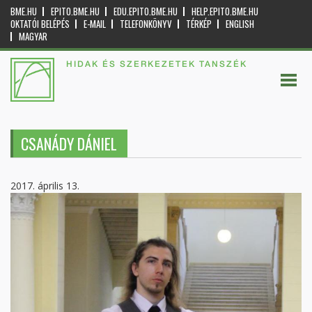
BME.HU
EPITO.BME.HU
EDU.EPITO.BME.HU
HELP.EPITO.BME.HU
OKTATÓI BELÉPÉS
E-MAIL
TELEFONKÖNYV
TÉRKÉP
ENGLISH
MAGYAR
HIDAK ÉS SZERKEZETEK TANSZÉK
CSANÁDY DÁNIEL
2017. április 13.