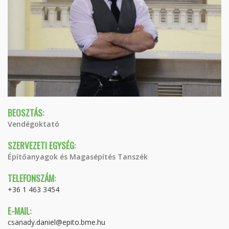
BEOSZTÁS:
Vendégoktató
SZERVEZETI EGYSÉG:
Építőanyagok és Magasépítés Tanszék
TELEFONSZÁM:
+36 1 463 3454
E-MAIL:
csanady.daniel@epito.bme.hu