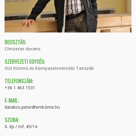
BEOSZTÁS:
Címzetes docens
SZERVEZETI EGYSÉG:
Vízi Közmű és Környezetmérnöki Tanszék
TELEFONSZÁM:
+36 1 463 1531
E-MAIL:
darabos.peter@emk.bme.hu
SZOBA:
K. ép / mf. 45/14.