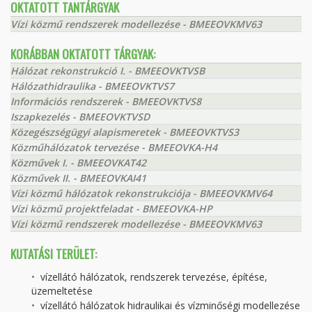
OKTATOTT TANTÁRGYAK
Vízi közmű rendszerek modellezése - BMEEOVKMV63
KORÁBBAN OKTATOTT TÁRGYAK:
Hálózat rekonstrukció I. - BMEEOVKTVSB
Hálózathidraulika - BMEEOVKTVS7
Információs rendszerek - BMEEOVKTVS8
Iszapkezelés - BMEEOVKTVSD
Közegészségügyi alapismeretek - BMEEOVKTVS3
Közműhálózatok tervezése - BMEEOVKA-H4
Közművek I. - BMEEOVKAT42
Közművek II. - BMEEOVKAI41
Vízi közmű hálózatok rekonstrukciója - BMEEOVKMV64
Vízi közmű projektfeladat - BMEEOVKA-HP
Vízi közmű rendszerek modellezése - BMEEOVKMV63
KUTATÁSI TERÜLET:
vízellátó hálózatok, rendszerek tervezése, építése,
üzemeltetése
vízellátó hálózatok hidraulikai és vízminőségi modellezése