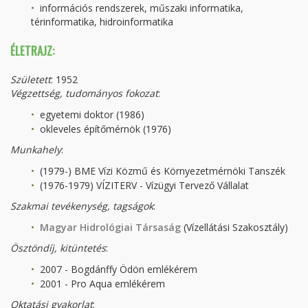
információs rendszerek, műszaki informatika,
térinformatika, hidroinformatika
ÉLETRAJZ:
Született
: 1952
Végzettség, tudományos fokozat
:
egyetemi doktor (1986)
okleveles építőmérnök (1976)
Munkahely
:
(1979-) BME Vízi Közmű és Környezetmérnöki Tanszék
(1976-1979) VÍZITERV - Vízügyi Tervező Vállalat
Szakmai tevékenység
, tagságok
:
Magyar Hidrológiai Társaság
(Vízellátási Szakosztály)
Ösztöndíj, kitüntetés
:
2007 - Bogdánffy Ödön emlékérem
2001 - Pro Aqua emlékérem
Oktatási gyakorlat
: