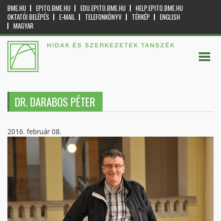
BME.HU
EPITO.BME.HU
EDU.EPITO.BME.HU
HELP.EPITO.BME.HU
OKTATÓI BELÉPÉS
E-MAIL
TELEFONKÖNYV
TÉRKÉP
ENGLISH
MAGYAR
HIDAK ÉS SZERKEZETEK TANSZÉK
DR. DARABOS PÉTER
2016. február 08.