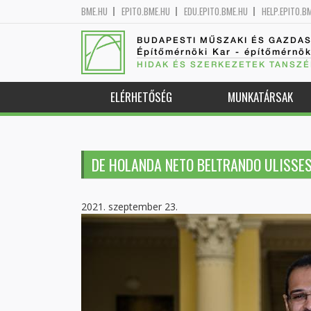
BME.HU
EPITO.BME.HU
EDU.EPITO.BME.HU
HELP.EPITO.B
BUDAPESTI MŰSZAKI ÉS GAZDA
Építőmérnöki Kar - építőmérnö
HIDAK ÉS SZERKEZETEK TANSZÉ
ELÉRHETŐSÉG
MUNKATÁRSAK
DE HOLANDA NETO BELTRANDO ULISSE
2021. szeptember 23.