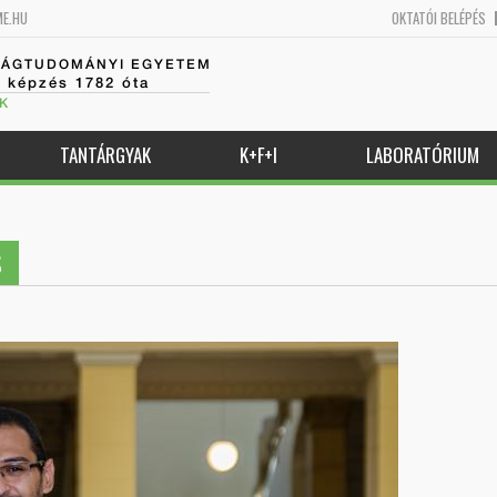
ME.HU
OKTATÓI BELÉPÉS
SÁGTUDOMÁNYI EGYETEM
k képzés 1782 óta
K
TANTÁRGYAK
K+F+I
LABORATÓRIUM
S