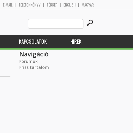
E-MAIL
TELEFONKÖNYV
TÉRKÉP
ENGLISH
MAGYAR
Search
Keresés űrlap
this
site
KAPCSOLATOK
HÍREK
Navigáció
Fórumok
Friss tartalom