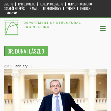
BME.HU
EPITO.BME.HU
EDU.EPITO.BME.HU
HELP.EPITO.BME.HU
OKTATÓI BELÉPÉS
E-MAIL
TELEFONKÖNYV
TÉRKÉP
ENGLISH
MAGYAR
DEPARTMENT OF STRUCTURAL
ENGINEERING
DR. DUNAI LÁSZLÓ
2016. February 08.