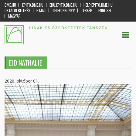
BME.HU
EPITO.BME.HU
EDU.EPITO.BME.HU
HELP.EPITO.BME.HU
OKTATÓI BELÉPÉS
E-MAIL
TELEFONKÖNYV
TÉRKÉP
ENGLISH
MAGYAR
HIDAK ÉS SZERKEZETEK TANSZÉK
EID NATHALIE
2020. október 01.