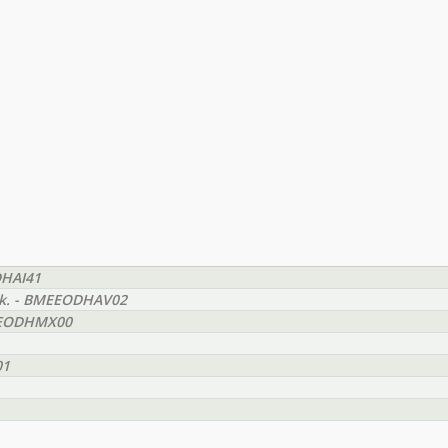
DHAI41
yak. - BMEEODHAV02
BMEEODHMX00
01