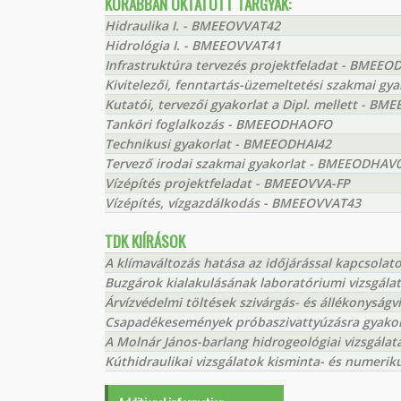
KORÁBBAN OKTATOTT TÁRGYAK:
Hidraulika I. - BMEEOVVAT42
Hidrológia I. - BMEEOVVAT41
Infrastruktúra tervezés projektfeladat - BMEEO
Kivitelezői, fenntartás-üzemeltetési szakmai g
Kutatói, tervezői gyakorlat a Dipl. mellett - 
Tanköri foglalkozás - BMEEODHAOFO
Technikusi gyakorlat - BMEEODHAI42
Tervező irodai szakmai gyakorlat - BMEEODHAV
Vízépítés projektfeladat - BMEEOVVA-FP
Vízépítés, vízgazdálkodás - BMEEOVVAT43
TDK KIÍRÁSOK
A klímaváltozás hatása az időjárással kapcsola
Buzgárok kialakulásának laboratóriumi vizsgála
Árvízvédelmi töltések szivárgás- és állékonyságv
Csapadékesemények próbaszivattyúzásra gyakor
A Molnár János-barlang hidrogeológiai vizsgálat
Kúthidraulikai vizsgálatok kisminta- és numerik