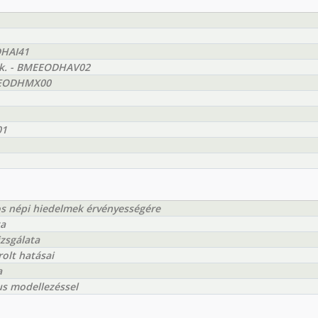
DHAI41
yak. - BMEEODHAV02
BMEEODHMX00
01
tos népi hiedelmek érvényességére
ta
izsgálata
olt hatásai
a
us modellezéssel