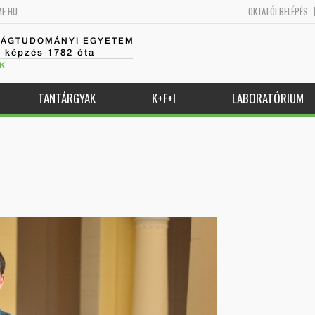
ME.HU
OKTATÓI BELÉPÉS
SÁGTUDOMÁNYI EGYETEM
k képzés 1782 óta
K
TANTÁRGYAK
K+F+I
LABORATÓRIUM