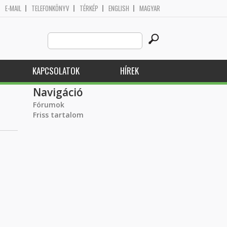
E-MAIL
TELEFONKÖNYV
TÉRKÉP
ENGLISH
MAGYAR
Search
Keresés űrlap
this
site
KAPCSOLATOK
HÍREK
Navigáció
Fórumok
Friss tartalom