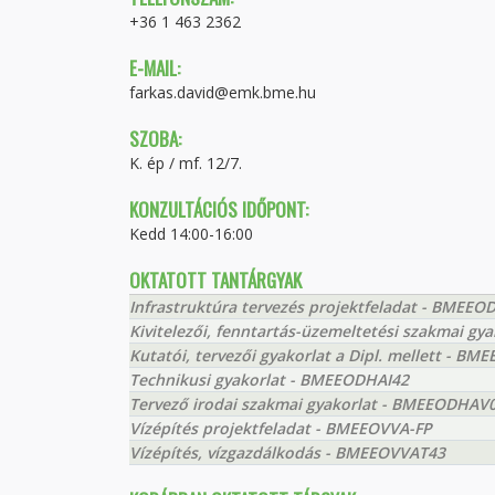
+36 1 463 2362
E-MAIL:
farkas.david@emk.bme.hu
SZOBA:
K. ép / mf. 12/7.
KONZULTÁCIÓS IDŐPONT:
Kedd 14:00-16:00
OKTATOTT TANTÁRGYAK
Infrastruktúra tervezés projektfeladat - BMEEO
Kivitelezői, fenntartás-üzemeltetési szakmai g
Kutatói, tervezői gyakorlat a Dipl. mellett - 
Technikusi gyakorlat - BMEEODHAI42
Tervező irodai szakmai gyakorlat - BMEEODHAV
Vízépítés projektfeladat - BMEEOVVA-FP
Vízépítés, vízgazdálkodás - BMEEOVVAT43