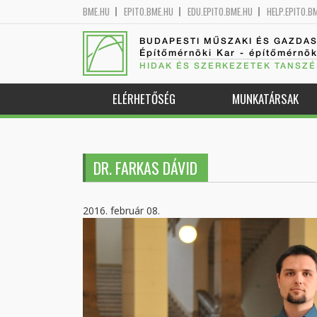
BME.HU
EPITO.BME.HU
EDU.EPITO.BME.HU
HELP.EPITO.B
BUDAPESTI MŰSZAKI ÉS GAZDA
Építőmérnöki Kar - építőmérnö
HIDAK ÉS SZERKEZETEK TANSZÉ
ELÉRHETŐSÉG
MUNKATÁRSAK
DR. FARKAS DÁVID
2016. február 08.