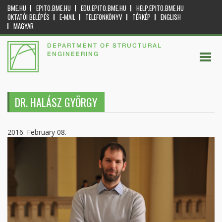
BME.HU
EPITO.BME.HU
EDU.EPITO.BME.HU
HELP.EPITO.BME.HU
OKTATÓI BELÉPÉS
E-MAIL
TELEFONKÖNYV
TÉRKÉP
ENGLISH
MAGYAR
DEPARTMENT OF STRUCTURAL
ENGINEERING
DR. HALÁSZ GYÖRGY
2016. February 08.