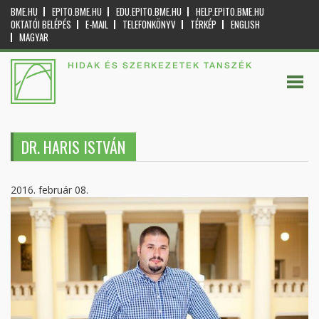
BME.HU
EPITO.BME.HU
EDU.EPITO.BME.HU
HELP.EPITO.BME.HU
OKTATÓI BELÉPÉS
E-MAIL
TELEFONKÖNYV
TÉRKÉP
ENGLISH
MAGYAR
HIDAK ÉS SZERKEZETEK TANSZÉK
DR. HARIS ISTVÁN
2016. február 08.