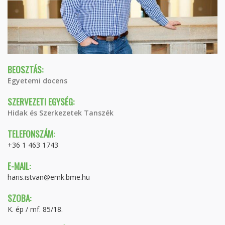
BEOSZTÁS:
Egyetemi docens
SZERVEZETI EGYSÉG:
Hidak és Szerkezetek Tanszék
TELEFONSZÁM:
+36 1 463 1743
E-MAIL:
haris.istvan@emk.bme.hu
SZOBA:
K. ép / mf. 85/18.