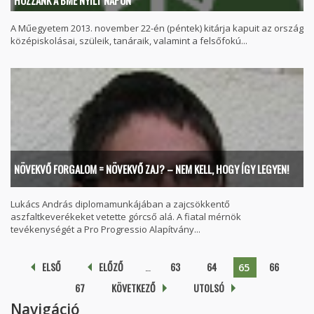
HOZZÁNK A BME NYÍLT NAPON
A Műegyetem 2013. november 22-én (péntek) kitárja kapuit az ország
középiskolásai, szüleik, tanáraik, valamint a felsőfokú...
NÖVEKVŐ FORGALOM = NÖVEKVŐ ZAJ? – NEM KELL, HOGY ÍGY LEGYEN!
Lukács András diplomamunkájában a zajcsökkentő
aszfaltkeverékeket vetette górcső alá. A fiatal mérnök
tevékenységét a Pro Progressio Alapítvány...
Oldalak
ELSŐ
ELŐZŐ
…
63
64
66
65
67
KÖVETKEZŐ
UTOLSÓ
Navigáció