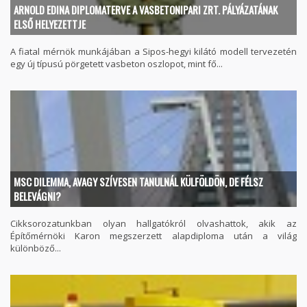
ARNOLD EDINA DIPLOMATERVE A VASBETONIPARI ZRT. PÁLYÁZATÁNAK
ELSŐ HELYEZETTJE
A fiatal mérnök munkájában a Sipos-hegyi kilátó modell tervezetén
egy új típusú pörgetett vasbeton oszlopot, mint fő...
MSC DILEMMA, AVAGY SZÍVESEN TANULNÁL KÜLFÖLDÖN, DE FÉLSZ
BELEVÁGNI?
Cikksorozatunkban olyan hallgatókról olvashattok, akik az
Építőmérnöki Karon megszerzett alapdiploma után a világ
különböző...