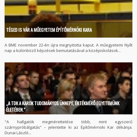
TÉGED IS VÁR A MŰEGYETEM ÉPÍTŐMÉRNÖKI KARA
A BME november 22-én újra megnyitotta kaput. A műegyetemi Nyílt
nap a különböző képzések bemutatásával a középiskolások...
„A TDK A KAROK TUDOMÁNYOS ÜNNEPE, ÉRTÉKMÉRŐ EGYETEMÜNK
ÉLETÉBEN.”
"A hallgatók megmérettetése több, mint egyszerű
szárnypróbálgatás” – jelentette ki az Építőmérnöki Kar dékánja.
Dunai László...