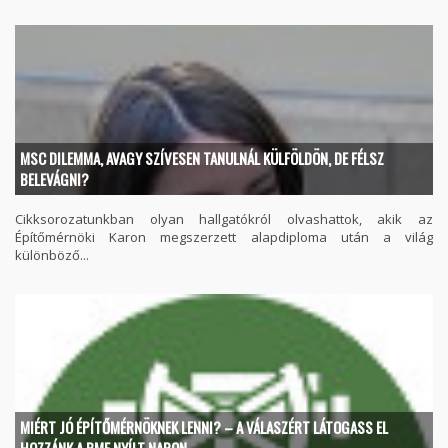
MSC DILEMMA, AVAGY SZÍVESEN TANULNÁL KÜLFÖLDÖN, DE FÉLSZ
BELEVÁGNI?
Cikksorozatunkban olyan hallgatókról olvashattok, akik az
Építőmérnöki Karon megszerzett alapdiploma után a világ
különböző...
MIÉRT JÓ ÉPÍTŐMÉRNÖKNEK LENNI? – A VÁLASZÉRT LÁTOGASS EL