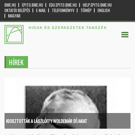
BME.HU
EPITO.BME.HU
EDU.EPITO.BME.HU
HELP.EPITO.BME.HU
OKTATÓI BELÉPÉS
E-MAIL
TELEFONKÖNYV
TÉRKÉP
ENGLISH
MAGYAR
HIDAK ÉS SZERKEZETEK TANSZÉK
HÍREK
KIOSZTOTTÁK A LÁSZLÓFFY WOLDEMÁR DÍJAKAT