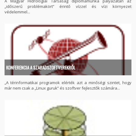
A Magyar Hidrológiai Társaság diplomamunka pályázatán az
„időszerű problémakört” érintő vízzel és vízi környezet
védelemmel...
KONFERENCIA A SZABADSZOFTVEREKRŐL
„A térinformatikai programok elérték azt a minőségi szintet, hogy
már nem csak a „Linux guruk” és szoftver fejlesztők számára...