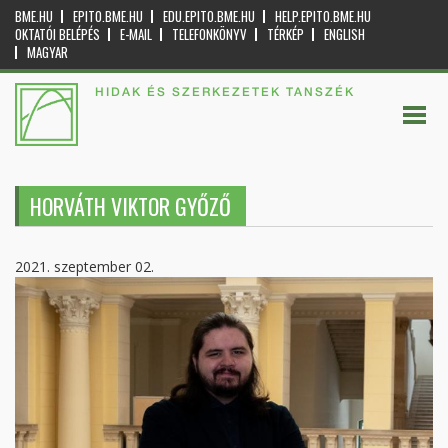
BME.HU
EPITO.BME.HU
EDU.EPITO.BME.HU
HELP.EPITO.BME.HU
OKTATÓI BELÉPÉS
E-MAIL
TELEFONKÖNYV
TÉRKÉP
ENGLISH
MAGYAR
HIDAK ÉS SZERKEZETEK TANSZÉK
HORVÁTH VIKTOR GYŐZŐ
2021. szeptember 02.