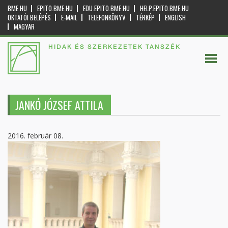
BME.HU
EPITO.BME.HU
EDU.EPITO.BME.HU
HELP.EPITO.BME.HU
OKTATÓI BELÉPÉS
E-MAIL
TELEFONKÖNYV
TÉRKÉP
ENGLISH
MAGYAR
HIDAK ÉS SZERKEZETEK TANSZÉK
JANKÓ JÓZSEF ATTILA
2016. február 08.