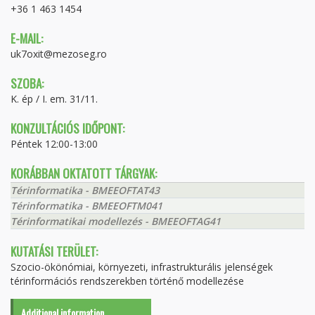
+36 1 463 1454
E-MAIL:
uk7oxit@mezoseg.ro
SZOBA:
K. ép / I. em. 31/11.
KONZULTÁCIÓS IDŐPONT:
Péntek 12:00-13:00
KORÁBBAN OKTATOTT TÁRGYAK:
Térinformatika - BMEEOFTAT43
Térinformatika - BMEEOFTM041
Térinformatikai modellezés - BMEEOFTAG41
KUTATÁSI TERÜLET:
Szocio-ökönómiai, környezeti, infrastrukturális jelenségek
térinformációs rendszerekben történő modellezése
Additional information