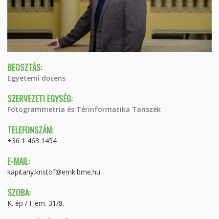
BEOSZTÁS:
Egyetemi docens
SZERVEZETI EGYSÉG:
Fotogrammetria és Térinformatika Tanszék
TELEFONSZÁM:
+36 1 463 1454
E-MAIL:
kapitany.kristof@emk.bme.hu
SZOBA:
K. ép / I. em. 31/8.