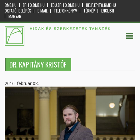
BME.HU
EPITO.BME.HU
EDU.EPITO.BME.HU
HELP.EPITO.BME.HU
OKTATÓI BELÉPÉS
E-MAIL
TELEFONKÖNYV
TÉRKÉP
ENGLISH
MAGYAR
HIDAK ÉS SZERKEZETEK TANSZÉK
DR. KAPITÁNY KRISTÓF
2016. február 08.