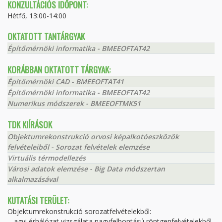
KONZULTÁCIÓS IDŐPONT:
Hétfő, 13:00-14:00
OKTATOTT TANTÁRGYAK
Építőmérnöki informatika - BMEEOFTAT42
KORÁBBAN OKTATOTT TÁRGYAK:
Építőmérnöki CAD - BMEEOFTAT41
Építőmérnöki informatika - BMEEOFTAT42
Numerikus módszerek - BMEEOFTMK51
TDK KIÍRÁSOK
Objektumrekonstrukció orvosi képalkotóeszközök
felvételeiből - Sorozat felvételek elemzése
Virtuális térmodellezés
Városi adatok elemzése - Big Data módszertan
alkalmazásával
KUTATÁSI TERÜLET:
Objektumrekonstrukció sorozatfelvételekből:
- agyi érhálózat vizsgálata nagyfelbontású röntgenfelvételekből