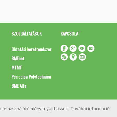
SZOLGÁLTATÁSOK
KAPCSOLAT
Oktatási keretrendszer
BMEnet
MTMT
Periodica Polytechnica
BME Alfa
Impresszum
Copyright © 2020 BME Építőmérnöki Kar
 felhasználói élményt nyújthassuk.
További információ
 Budapest, Műegyetem rkp. 3.
+36 1 463 3531
webmester@emk.bme