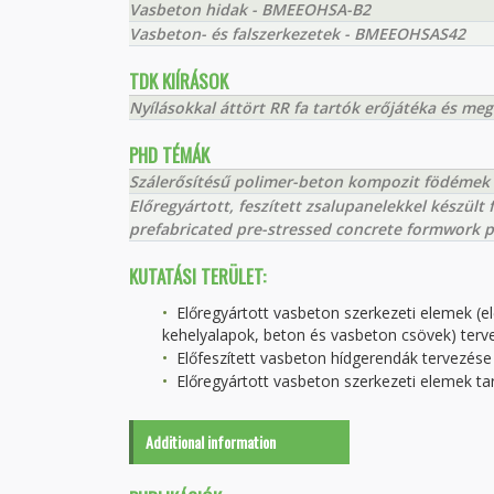
Vasbeton hidak - BMEEOHSA-B2
Vasbeton- és falszerkezetek - BMEEOHSAS42
TDK KIÍRÁSOK
Nyílásokkal áttört RR fa tartók erőjátéka és meg
PHD TÉMÁK
Szálerősítésű polimer-beton kompozit födémek v
Előregyártott, feszített zsalupanelekkel készült
prefabricated pre-stressed concrete formwork 
KUTATÁSI TERÜLET:
Előregyártott vasbeton szerkezeti elemek (el
kehelyalapok, beton és vasbeton csövek) terv
Előfeszített vasbeton hídgerendák tervezése
Előregyártott vasbeton szerkezeti elemek ta
Additional information