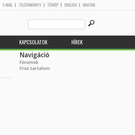
E-MAIL
TELEFONKÖNYV
TÉRKÉP
ENGLISH
MAGYAR
Search
Keresés űrlap
this
site
KAPCSOLATOK
HÍREK
Navigáció
Fórumok
Friss tartalom