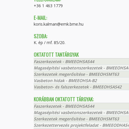
+36 1 463 1779
E-MAIL:
koris.kalman@emk.bme.hu
SZOBA:
K. ép / mf. 85/20.
OKTATOTT TANTÁRGYAK
Faszerkezetek - BMEEOHSAS44
Magasépítési vasbetonszerkezetek - BMEEOHSA
Szerkezetek megerősítése - BMEEOHSMT63
Vasbeton hidak - BMEEOHSA-B2
Vasbeton- és falszerkezetek - BMEEOHSAS42
KORÁBBAN OKTATOTT TÁRGYAK:
Faszerkezetek - BMEEOHSAS44
Magasépítési vasbetonszerkezetek - BMEEOHSA
Szerkezetek megerősítése - BMEEOHSMT63
Szerkezettervezés projektfeladat - BMEEODHAS