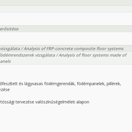
erősítése
izsgálata / Analysis of FRP-concrete composite floor systems
 födémrendszerek vizsgálata / Analysis of floor systems made of
panels
őfeszített és lágyvasas födémgerendák, födémpanelek, pillérek,
ezése
rtóssági tervezése valószínűségelméleti alapon