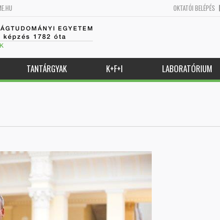
ME.HU
OKTATÓI BELÉPÉS
SÁGTUDOMÁNYI EGYETEM
k képzés 1782 óta
K
TANTÁRGYAK
K+F+I
LABORATÓRIUM