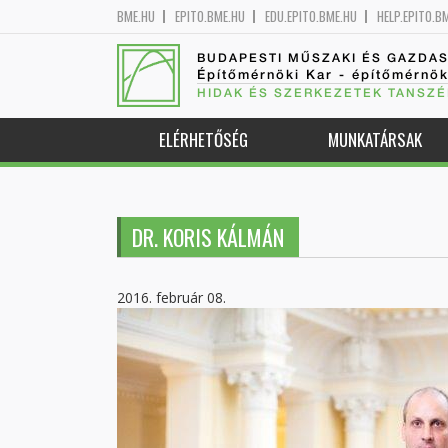
BME.HU
EPITO.BME.HU
EDU.EPITO.BME.HU
HELP.EPITO.B
BUDAPESTI MŰSZAKI ÉS GAZDA
Építőmérnöki Kar - építőmérnö
HIDAK ÉS SZERKEZETEK TANSZÉ
ELÉRHETŐSÉG
MUNKATÁRSAK
DR. KORIS KÁLMÁN
2016. február 08.