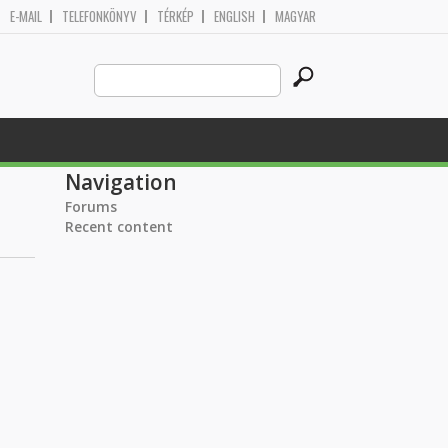
E-MAIL
TELEFONKÖNYV
TÉRKÉP
ENGLISH
MAGYAR
Search
Search form
this
site
Navigation
Forums
Recent content