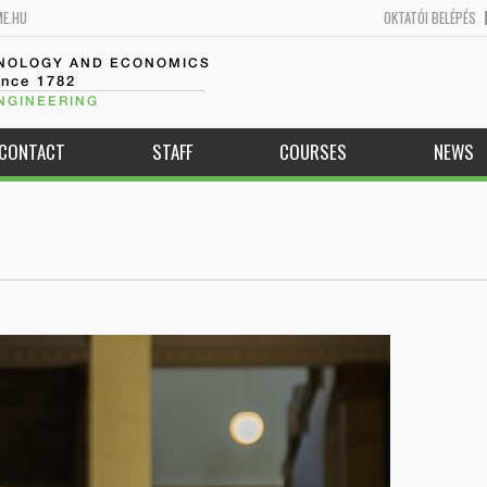
ME.HU
OKTATÓI BELÉPÉS
HNOLOGY AND ECONOMICS
ince 1782
NGINEERING
CONTACT
STAFF
COURSES
NEWS