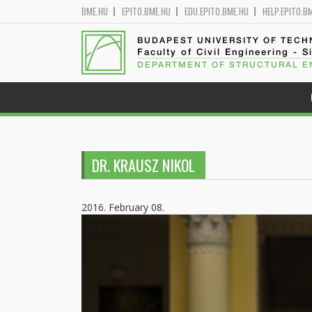
BME.HU
EPITO.BME.HU
EDU.EPITO.BME.HU
HELP.EPITO.B
BUDAPEST UNIVERSITY OF TEC
Faculty of Civil Engineering - S
DEPARTMENT OF STRUCTURAL E
DR. KRAUSZ NIKOL
2016. February 08.