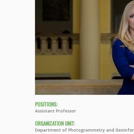
POSITIONS:
Assistant Professor
ORGANIZATION UNIT:
Department of Photogrammetry and Geoinfor