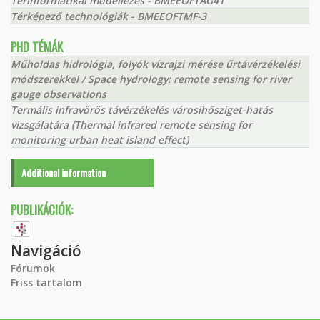
Térinformatikai modellezés - BMEEOFTAG41
Térképező technológiák - BMEEOFTMF-3
PHD TÉMÁK
Műholdas hidrológia, folyók vízrajzi mérése űrtávérzékelési
módszerekkel / Space hydrology: remote sensing for river
gauge observations
Termális infravörös távérzékelés városihősziget-hatás
vizsgálatára (Thermal infrared remote sensing for
monitoring urban heat island effect)
Additional information
PUBLIKÁCIÓK:
Navigáció
Fórumok
Friss tartalom