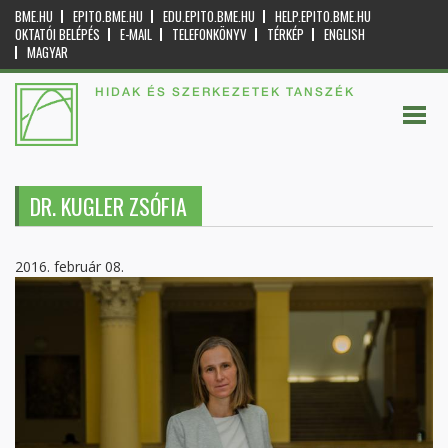
BME.HU
EPITO.BME.HU
EDU.EPITO.BME.HU
HELP.EPITO.BME.HU
OKTATÓI BELÉPÉS
E-MAIL
TELEFONKÖNYV
TÉRKÉP
ENGLISH
MAGYAR
HIDAK ÉS SZERKEZETEK TANSZÉK
DR. KUGLER ZSÓFIA
2016. február 08.