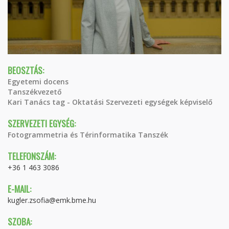
BEOSZTÁS:
Egyetemi docens
Tanszékvezető
Kari Tanács tag - Oktatási Szervezeti egységek képviselő
SZERVEZETI EGYSÉG:
Fotogrammetria és Térinformatika Tanszék
TELEFONSZÁM:
+36 1 463 3086
E-MAIL:
kugler.zsofia@emk.bme.hu
SZOBA: