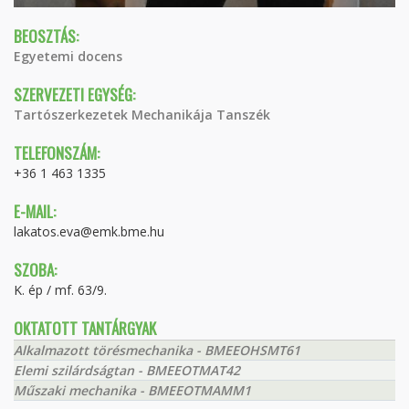
BEOSZTÁS:
Egyetemi docens
SZERVEZETI EGYSÉG:
Tartószerkezetek Mechanikája Tanszék
TELEFONSZÁM:
+36 1 463 1335
E-MAIL:
lakatos.eva@emk.bme.hu
SZOBA:
K. ép / mf. 63/9.
OKTATOTT TANTÁRGYAK
Alkalmazott törésmechanika - BMEEOHSMT61
Elemi szilárdságtan - BMEEOTMAT42
Műszaki mechanika - BMEEOTMAMM1