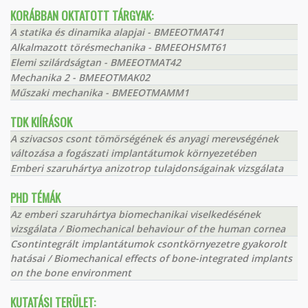
KORÁBBAN OKTATOTT TÁRGYAK:
A statika és dinamika alapjai - BMEEOTMAT41
Alkalmazott törésmechanika - BMEEOHSMT61
Elemi szilárdságtan - BMEEOTMAT42
Mechanika 2 - BMEEOTMAK02
Műszaki mechanika - BMEEOTMAMM1
TDK KIÍRÁSOK
A szivacsos csont tömörségének és anyagi merevségének
változása a fogászati implantátumok környezetében
Emberi szaruhártya anizotrop tulajdonságainak vizsgálata
PHD TÉMÁK
Az emberi szaruhártya biomechanikai viselkedésének
vizsgálata / Biomechanical behaviour of the human cornea
Csontintegrált implantátumok csontkörnyezetre gyakorolt
hatásai / Biomechanical effects of bone-integrated implants
on the bone environment
KUTATÁSI TERÜLET: