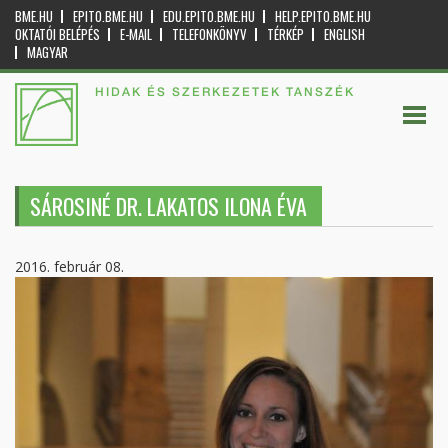
BME.HU
EPITO.BME.HU
EDU.EPITO.BME.HU
HELP.EPITO.BME.HU
OKTATÓI BELÉPÉS
E-MAIL
TELEFONKÖNYV
TÉRKÉP
ENGLISH
MAGYAR
HIDAK ÉS SZERKEZETEK TANSZÉK
SÁROSINÉ DR. LAKATOS ILONA ÉVA
2016. február 08.