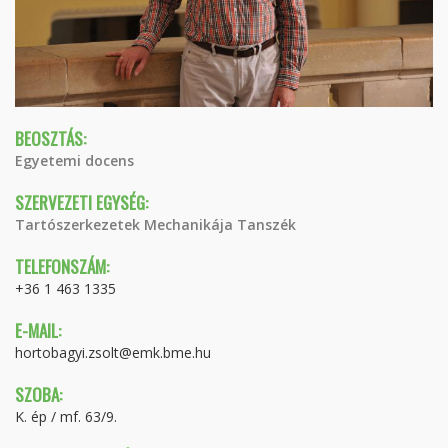
BEOSZTÁS:
Egyetemi docens
SZERVEZETI EGYSÉG:
Tartószerkezetek Mechanikája Tanszék
TELEFONSZÁM:
+36 1 463 1335
E-MAIL:
hortobagyi.zsolt@emk.bme.hu
SZOBA:
K. ép / mf. 63/9.