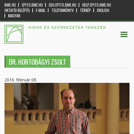
BME.HU
EPITO.BME.HU
EDU.EPITO.BME.HU
HELP.EPITO.BME.HU
OKTATÓI BELÉPÉS
E-MAIL
TELEFONKÖNYV
TÉRKÉP
ENGLISH
MAGYAR
HIDAK ÉS SZERKEZETEK TANSZÉK
DR. HORTOBÁGYI ZSOLT
2016. február 08.