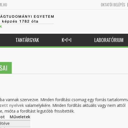
ME.HU
OKTATÓI BELÉPÉS
SÁGTUDOMÁNYI EGYETEM
k képzés 1782 óta
K
TANTÁRGYAK
K+F+I
LABORATÓRIUM
SAI
kba vannak szervezve. Minden fordítási csomag egy forrás tartalomm
zett nyelvek
valamelyikére. Minden fordítás aktuális vagy nem attól
, mióta a fordítást legutóbb frissítették.
pot
Műveletek
étéve