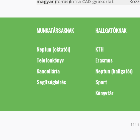
magyar
(forrás)
Infra CAD gyakorlat
Közz
MUNKATÁRSAKNAK
HALLGATÓKNAK
Neptun (oktatói)
KTH
Telefonkönyv
Erasmus
Kancellária
Neptun (hallgatói)
Segítségkérés
Sport
Könyvtár
1111