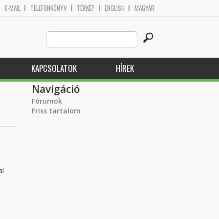
E-MAIL
TELEFONKÖNYV
TÉRKÉP
ENGLISH
MAGYAR
Search
Keresés űrlap
this
site
KAPCSOLATOK
HÍREK
Navigáció
Fórumok
Friss tartalom
al