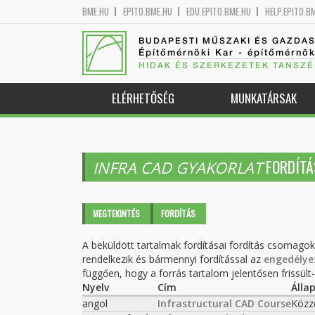
BME.HU
EPITO.BME.HU
EDU.EPITO.BME.HU
HELP.EPITO.B
BUDAPESTI MŰSZAKI ÉS GAZDA
Építőmérnöki Kar - építőmérnö
HIDAK ÉS SZERKEZETEK TANSZÉ
ELÉRHETŐSÉG
MUNKATÁRSAK
FORDÍTÁ
INFRA CAD GYAKORLAT
Elsődleges fülek
MEGTEKINTÉS
FORDÍTÁS
(AKTÍV
FÜL)
A beküldött tartalmak fordításai fordítás csomago
rendelkezik és bármennyi fordítással az
engedélye
függően, hogy a forrás tartalom jelentősen frissült-e
Nyelv
Cím
Álla
angol
Infrastructural CAD Course
Közz