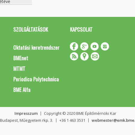
étéve
SZOLGÁLTATÁSOK
KAPCSOLAT
Oktatási keretrendszer
BMEnet
MTMT
Periodica Polytechnica
BME Alfa
Impresszum
Copyright © 2020 BME Építőmérnöki Kar
 Budapest, Műegyetem rkp. 3.
+36 1 463 3531
webmester@emk.bme