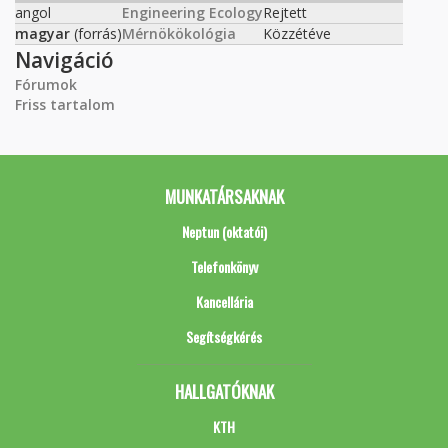
angol
Engineering Ecology
Rejtett
magyar
(forrás)
Mérnökökológia
Közzétéve
Navigáció
Fórumok
Friss tartalom
MUNKATÁRSAKNAK
Neptun (oktatói)
Telefonkönyv
Kancellária
Segítségkérés
HALLGATÓKNAK
KTH