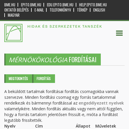
BME.HU
EPITO.BME.HU
EDU.EPITO.BME.HU
HELP.EPITO.BME.HU
OKTATÓI BELÉPÉS
E-MAIL
TELEFONKÖNYV
TÉRKÉP
ENGLISH
MAGYAR
HIDAK ÉS SZERKEZETEK TANSZÉK
FORDÍTÁSAI
MÉRNÖKÖKOLÓGIA
Elsődleges fülek
MEGTEKINTÉS
FORDÍTÁS
(AKTÍV
FÜL)
A beküldött tartalmak fordításai fordítás csomagokba vannak
szervezve. Minden fordítási csomag egy forrás tartalommal
rendelkezik és bármennyi fordítással az
engedélyezett nyelvek
valamelyikére. Minden fordítás aktuális vagy nem attól függően,
hogy a forrás tartalom jelentősen frissült-e, mióta a fordítást
legutóbb frissítették.
Nyelv
Cím
Állapot
Műveletek