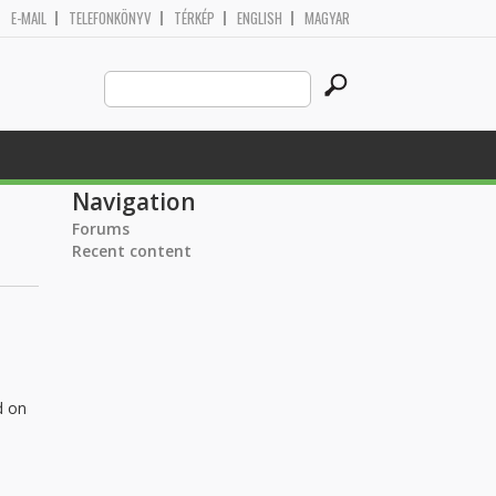
E-MAIL
TELEFONKÖNYV
TÉRKÉP
ENGLISH
MAGYAR
Search
Search form
this
site
Navigation
Forums
Recent content
d on