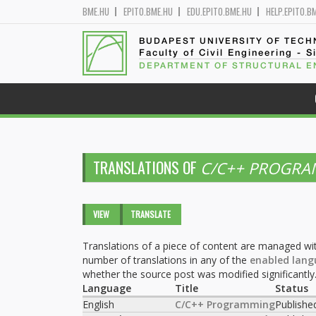
BME.HU
EPITO.BME.HU
EDU.EPITO.BME.HU
HELP.EPITO.B
BUDAPEST UNIVERSITY OF TEC
Faculty of Civil Engineering - S
DEPARTMENT OF STRUCTURAL E
TRANSLATIONS OF
C/C++ PROGR
Primary tabs
VIEW
TRANSLATE
(ACTIVE
TAB)
Translations of a piece of content are managed wit
number of translations in any of the
enabled lang
whether the source post was modified significantly
Language
Title
Status
English
C/C++ Programming
Publishe