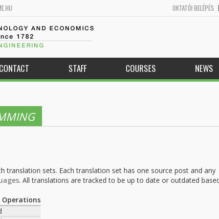
ME.HU
OKTATÓI BELÉPÉS
HNOLOGY AND ECONOMICS
ince 1782
NGINEERING
CONTACT
STAFF
COURSES
NEWS
AMMING
h translation sets. Each translation set has one source post and any
uages
. All translations are tracked to be up to date or outdated base
.
Operations
d