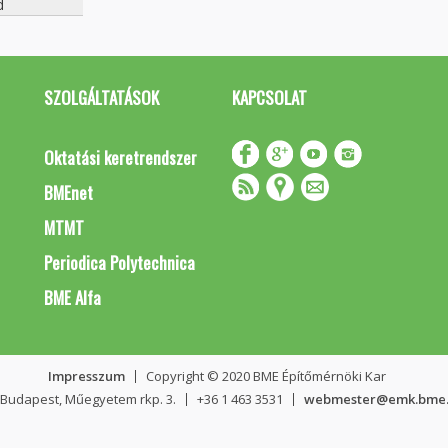
d
SZOLGÁLTATÁSOK
KAPCSOLAT
Oktatási keretrendszer
BMEnet
MTMT
Periodica Polytechnica
BME Alfa
Impresszum
Copyright © 2020 BME Építőmérnöki Kar
 Budapest, Műegyetem rkp. 3.
+36 1 463 3531
webmester@emk.bme