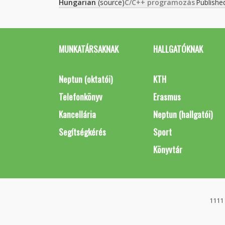
Hungarian
(source)
C/C++ programozás
Publishe
MUNKATÁRSAKNAK
HALLGATÓKNAK
Neptun (oktatói)
KTH
Telefonkönyv
Erasmus
Kancellária
Neptun (hallgatói)
Segítségkérés
Sport
Könyvtár
1111