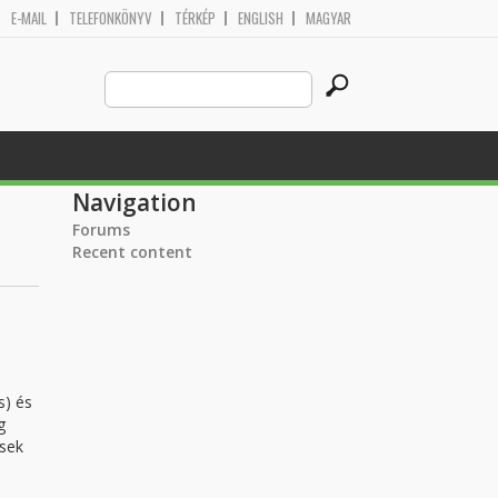
E-MAIL
TELEFONKÖNYV
TÉRKÉP
ENGLISH
MAGYAR
Search
Search form
this
site
Navigation
Forums
Recent content
s) és
g
ések