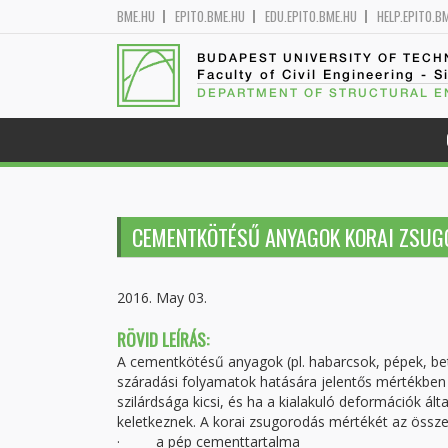
BME.HU
EPITO.BME.HU
EDU.EPITO.BME.HU
HELP.EPITO.B
BUDAPEST UNIVERSITY OF TEC
Faculty of Civil Engineering - S
DEPARTMENT OF STRUCTURAL E
CEMENTKÖTÉSŰ ANYAGOK KORAI ZSUG
2016. May 03.
RÖVID LEÍRÁS:
A cementkötésű anyagok (pl. habarcsok, pépek, beto
száradási folyamatok hatására jelentős mértékben
szilárdsága kicsi, és ha a kialakuló deformációk ál
keletkeznek. A korai zsugorodás mértékét az összet
· a pép cementtartalma