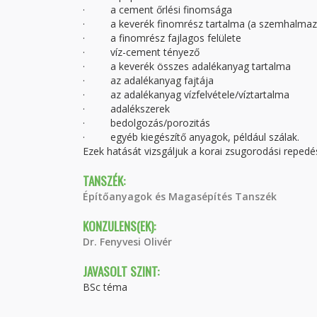
· a cement őrlési finomsága
· a keverék finomrész tartalma (a szemhalmaz 0
· a finomrész fajlagos felülete
· víz-cement tényező
· a keverék összes adalékanyag tartalma
· az adalékanyag fajtája
· az adalékanyag vízfelvétele/víztartalma
· adalékszerek
· bedolgozás/porozitás
· egyéb kiegészítő anyagok, például szálak.
Ezek hatását vizsgáljuk a korai zsugorodási repe
TANSZÉK:
Építőanyagok és Magasépítés Tanszék
KONZULENS(EK):
Dr. Fenyvesi Olivér
JAVASOLT SZINT:
BSc téma