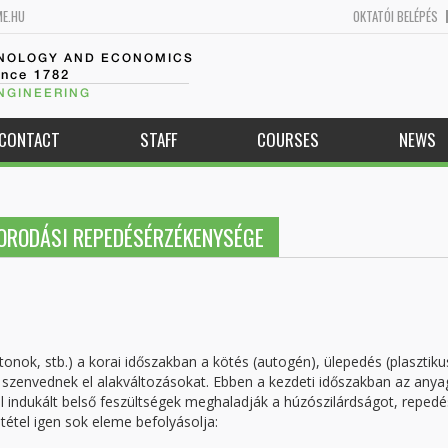
ME.HU
OKTATÓI BELÉPÉS
HNOLOGY AND ECONOMICS
ince 1782
NGINEERING
CONTACT
STAFF
COURSES
NEWS
ORODÁSI REPEDÉSÉRZÉKENYSÉGE
nok, stb.) a korai időszakban a kötés (autogén), ülepedés (plasztiku
 szenvednek el alakváltozásokat. Ebben a kezdeti időszakban az anya
tal indukált belső feszültségek meghaladják a húzószilárdságot, reped
étel igen sok eleme befolyásolja: