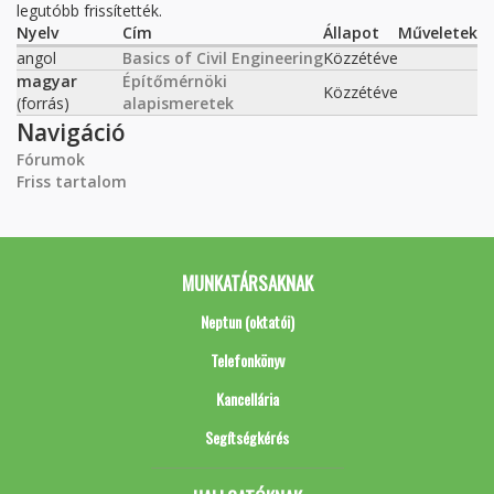
legutóbb frissítették.
Nyelv
Cím
Állapot
Műveletek
angol
Basics of Civil Engineering
Közzétéve
magyar
Építőmérnöki
Közzétéve
(forrás)
alapismeretek
Navigáció
Fórumok
Friss tartalom
MUNKATÁRSAKNAK
Neptun (oktatói)
Telefonkönyv
Kancellária
Segítségkérés