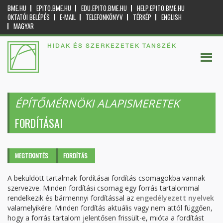
BME.HU
EPITO.BME.HU
EDU.EPITO.BME.HU
HELP.EPITO.BME.HU
OKTATÓI BELÉPÉS
E-MAIL
TELEFONKÖNYV
TÉRKÉP
ENGLISH
MAGYAR
HIDAK ÉS SZERKEZETEK TANSZÉK
ÉPÍTŐMÉRNÖKI ALAPISMERETEK
FORDÍTÁSAI
Elsődleges fülek
MEGTEKINTÉS
FORDÍTÁS
(AKTÍV
FÜL)
A beküldött tartalmak fordításai fordítás csomagokba vannak
szervezve. Minden fordítási csomag egy forrás tartalommal
rendelkezik és bármennyi fordítással az
engedélyezett nyelvek
valamelyikére. Minden fordítás aktuális vagy nem attól függően,
hogy a forrás tartalom jelentősen frissült-e, mióta a fordítást