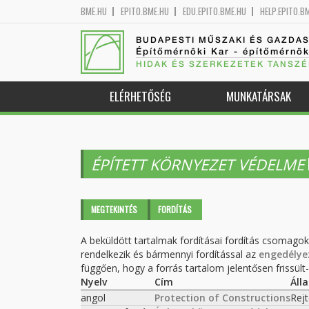
BME.HU
EPITO.BME.HU
EDU.EPITO.BME.HU
HELP.EPITO.B
BUDAPESTI MŰSZAKI ÉS GAZDA
Építőmérnöki Kar - építőmérnö
HIDAK ÉS SZERKEZETEK TANSZÉ
ELÉRHETŐSÉG
MUNKATÁRSAK
ÉPÍTETT KÖRNYEZET VÉDELME
Elsődleges fülek
MEGTEKINTÉS
FORDÍTÁS
(AKTÍV
FÜL)
A beküldött tartalmak fordításai fordítás csomago
rendelkezik és bármennyi fordítással az
engedélye
függően, hogy a forrás tartalom jelentősen frissült-e
Nyelv
Cím
Áll
angol
Protection of Constructions
Rejt