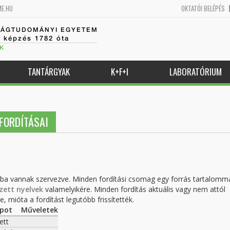
ME.HU
OKTATÓI BELÉPÉS
SÁGTUDOMÁNYI EGYETEM
k képzés 1782 óta
K
TANTÁRGYAK
K+F+I
LABORATÓRIUM
FORDÍTÁSAI
kba vannak szervezve. Minden fordítási csomag egy forrás tartalomm
zett nyelvek
valamelyikére. Minden fordítás aktuális vagy nem attól
, mióta a fordítást legutóbb frissítették.
apot
Műveletek
ett