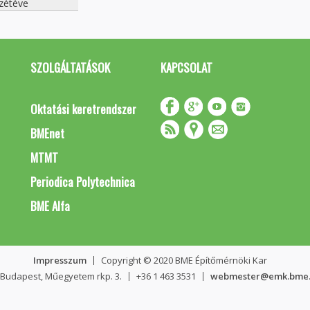
zétéve
SZOLGÁLTATÁSOK
KAPCSOLAT
Oktatási keretrendszer
BMEnet
MTMT
Periodica Polytechnica
BME Alfa
Impresszum
Copyright © 2020 BME Építőmérnöki Kar
 Budapest, Műegyetem rkp. 3.
+36 1 463 3531
webmester@emk.bme