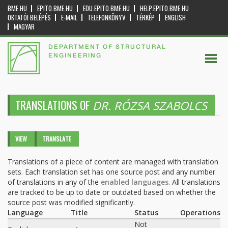
BME.HU
EPITO.BME.HU
EDU.EPITO.BME.HU
HELP.EPITO.BME.HU
OKTATÓI BELÉPÉS
E-MAIL
TELEFONKÖNYV
TÉRKÉP
ENGLISH
MAGYAR
DEPARTMENT OF STRUCTURAL
ENGINEERING
TRANSLATIONS OF
DR. RÓZSA SZABOLCS
Primary tabs
VIEW
TRANSLATE
(ACTIVE
TAB)
Translations of a piece of content are managed with translation
sets. Each translation set has one source post and any number
of translations in any of the
enabled languages
. All translations
are tracked to be up to date or outdated based on whether the
source post was modified significantly.
Language
Title
Status
Operations
Not