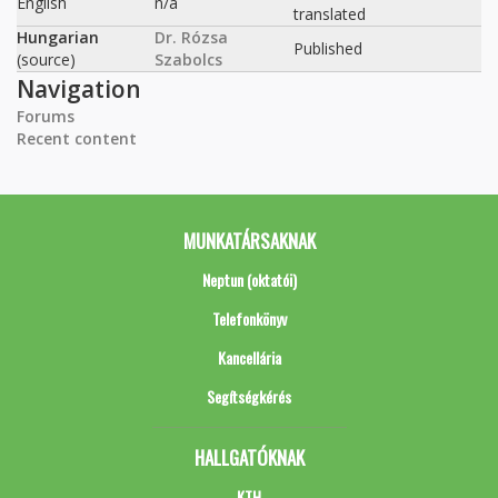
English
n/a
translated
Hungarian
Dr. Rózsa
Published
(source)
Szabolcs
Navigation
Forums
Recent content
MUNKATÁRSAKNAK
Neptun (oktatói)
Telefonkönyv
Kancellária
Segítségkérés
HALLGATÓKNAK
KTH