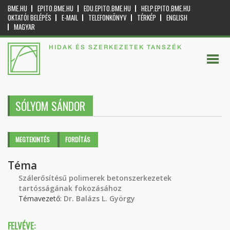
BME.HU
EPITO.BME.HU
EDU.EPITO.BME.HU
HELP.EPITO.BME.HU
OKTATÓI BELÉPÉS
E-MAIL
TELEFONKÖNYV
TÉRKÉP
ENGLISH
MAGYAR
HIDAK ÉS SZERKEZETEK TANSZÉK
SÓLYOM SÁNDOR
Elsődleges fülek
MEGTEKINTÉS
(AKTÍV
FORDÍTÁS
FÜL)
Téma
Szálerősítésű polimerek betonszerkezetek
tartósságának fokozásához
Témavezető:
Dr. Balázs L. György
FELVÉVE: