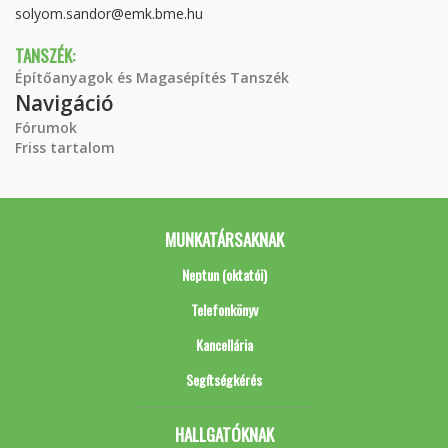
solyom.sandor@emk.bme.hu
TANSZÉK:
Építőanyagok és Magasépítés Tanszék
Navigáció
Fórumok
Friss tartalom
MUNKATÁRSAKNAK
Neptun (oktatói)
Telefonkönyv
Kancellária
Segítségkérés
HALLGATÓKNAK