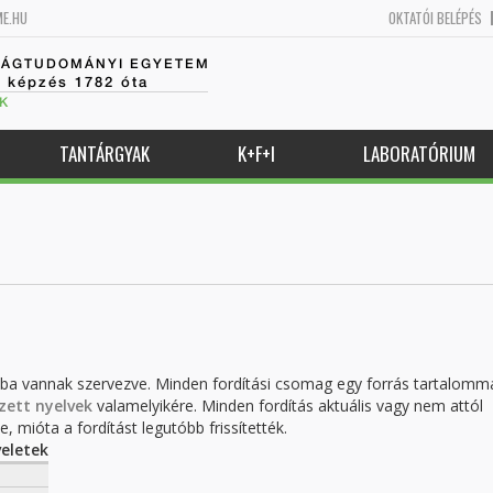
ME.HU
OKTATÓI BELÉPÉS
SÁGTUDOMÁNYI EGYETEM
k képzés 1782 óta
K
TANTÁRGYAK
K+F+I
LABORATÓRIUM
kba vannak szervezve. Minden fordítási csomag egy forrás tartalomm
zett nyelvek
valamelyikére. Minden fordítás aktuális vagy nem attól
, mióta a fordítást legutóbb frissítették.
eletek