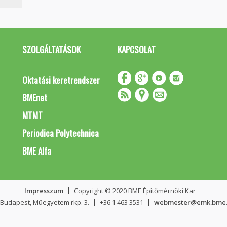
SZOLGÁLTATÁSOK
KAPCSOLAT
Oktatási keretrendszer
BMEnet
MTMT
Periodica Polytechnica
BME Alfa
Impresszum
Copyright © 2020 BME Építőmérnöki Kar
 Budapest, Műegyetem rkp. 3.
+36 1 463 3531
webmester@emk.bme