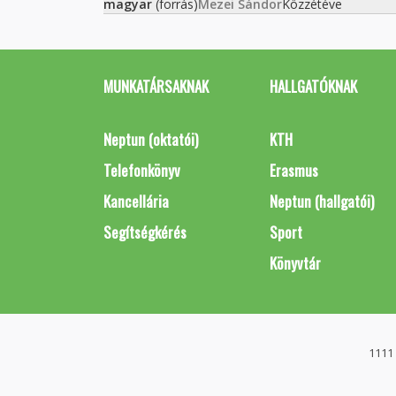
magyar
(forrás)
Mezei Sándor
Közzétéve
MUNKATÁRSAKNAK
HALLGATÓKNAK
Neptun (oktatói)
KTH
Telefonkönyv
Erasmus
Kancellária
Neptun (hallgatói)
Segítségkérés
Sport
Könyvtár
1111