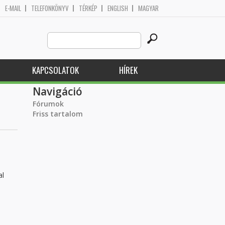
E-MAIL
TELEFONKÖNYV
TÉRKÉP
ENGLISH
MAGYAR
Search
Keresés űrlap
this
site
KAPCSOLATOK
HÍREK
Navigáció
Fórumok
Friss tartalom
al