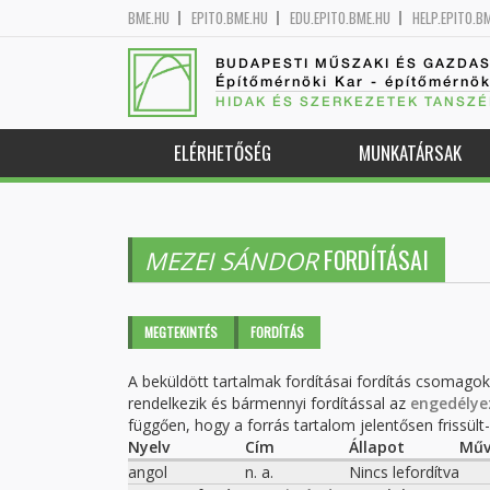
BME.HU
EPITO.BME.HU
EDU.EPITO.BME.HU
HELP.EPITO.B
BUDAPESTI MŰSZAKI ÉS GAZDA
Építőmérnöki Kar - építőmérnö
HIDAK ÉS SZERKEZETEK TANSZÉ
ELÉRHETŐSÉG
MUNKATÁRSAK
FORDÍTÁSAI
MEZEI SÁNDOR
Elsődleges fülek
MEGTEKINTÉS
FORDÍTÁS
(AKTÍV
FÜL)
A beküldött tartalmak fordításai fordítás csomago
rendelkezik és bármennyi fordítással az
engedélye
függően, hogy a forrás tartalom jelentősen frissült-e
Nyelv
Cím
Állapot
Műv
angol
n. a.
Nincs lefordítva