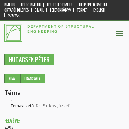
BME.HU
EPITO.BME.HU
EDU.EPITO.BME.HU
HELP.EPITO.BME.HU
OKTATÓI BELÉPÉS
E-MAIL
TELEFONKÖNYV
TÉRKÉP
ENGLISH
MAGYAR
DEPARTMENT OF STRUCTURAL
ENGINEERING
HUDACSEK PÉTER
Primary tabs
VIEW
(ACTIVE
TRANSLATE
TAB)
Téma
-
Témavezető:
Dr. Farkas József
FELVÉVE:
2003