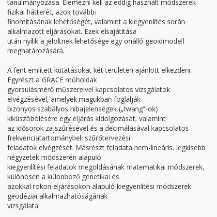
tanulmányozása. Elemezni kell az eddig használt módszerek
fizikai hátterét, azok további
finomításának lehetőségét, valamint a kiegyenlítés során
alkalmazott eljárásokat. Ezek elsajátítása
után nyílik a jelöltnek lehetősége egy önálló geoidmodell
meghatározására.
A fent említett kutatásokat két területen ajánlott elkezdeni.
Egyrészt a GRACE műholdak
gyorsulásmérő műszereivel kapcsolatos vizsgálatok
elvégzésével, amelyek magukban foglalják
bizonyos szabályos hibajelenségek („twang”-ok)
kiküszöbölésére egy eljárás kidolgozását, valamint
az idősorok zajszűrésével és a decimálásával kapcsolatos
frekvenciatartománybeli szűrőtervezési
feladatok elvégzését. Másrészt feladata nem-lineáris, legkisebb
négyzetek módszerén alapuló
kiegyenlítési feladatok megoldásának matematikai módszerek,
különösen a különböző genetikai és
azokkal rokon eljárásokon alapuló kiegyenlítési módszerek
geodéziai alkalmazhatóságának
vizsgálata.