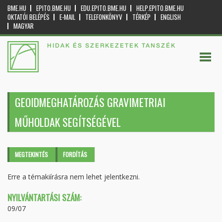
BME.HU
EPITO.BME.HU
EDU.EPITO.BME.HU
HELP.EPITO.BME.HU
OKTATÓI BELÉPÉS
E-MAIL
TELEFONKÖNYV
TÉRKÉP
ENGLISH
MAGYAR
HIDAK ÉS SZERKEZETEK TANSZÉK
GEOIDMEGHATÁROZÁS GRAVIMETRIAI
MŰHOLDAK SEGÍTSÉGÉVEL
Elsődleges fülek
MEGTEKINTÉS
(AKTÍV
FORDÍTÁS
FÜL)
Erre a témakiírásra nem lehet jelentkezni.
NYILVÁNTARTÁSI SZÁM:
09/07