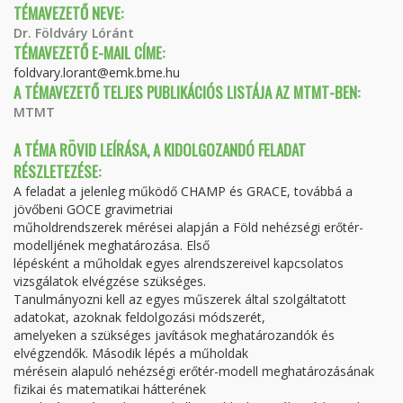
TÉMAVEZETŐ NEVE:
Dr. Földváry Lóránt
TÉMAVEZETŐ E-MAIL CÍME:
foldvary.lorant@emk.bme.hu
A TÉMAVEZETŐ TELJES PUBLIKÁCIÓS LISTÁJA AZ MTMT-BEN:
MTMT
A TÉMA RÖVID LEÍRÁSA, A KIDOLGOZANDÓ FELADAT
RÉSZLETEZÉSE:
A feladat a jelenleg működő CHAMP és GRACE, továbbá a
jövőbeni GOCE gravimetriai
műholdrendszerek mérései alapján a Föld nehézségi erőtér-
modelljének meghatározása. Első
lépésként a műholdak egyes alrendszereivel kapcsolatos
vizsgálatok elvégzése szükséges.
Tanulmányozni kell az egyes műszerek által szolgáltatott
adatokat, azoknak feldolgozási módszerét,
amelyeken a szükséges javítások meghatározandók és
elvégzendők. Második lépés a műholdak
mérésein alapuló nehézségi erőtér-modell meghatározásának
fizikai és matematikai hátterének