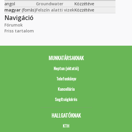
angol
Groundwater
Közzétéve
magyar
(forrás)
Felszín alatti vizek
Közzétéve
Navigáció
Fórumok
Friss tartalom
MUNKATÁRSAKNAK
Neptun (oktatói)
Telefonkönyv
Kancellária
Segítségkérés
HALLGATÓKNAK
KTH