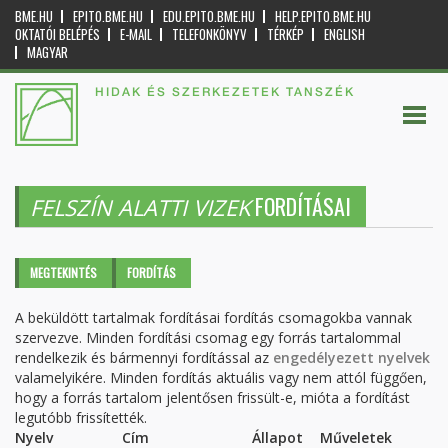
BME.HU
EPITO.BME.HU
EDU.EPITO.BME.HU
HELP.EPITO.BME.HU
OKTATÓI BELÉPÉS
E-MAIL
TELEFONKÖNYV
TÉRKÉP
ENGLISH
MAGYAR
HIDAK ÉS SZERKEZETEK TANSZÉK
FORDÍTÁSAI
FELSZÍN ALATTI VIZEK
Elsődleges fülek
MEGTEKINTÉS
FORDÍTÁS
(AKTÍV
FÜL)
A beküldött tartalmak fordításai fordítás csomagokba vannak
szervezve. Minden fordítási csomag egy forrás tartalommal
rendelkezik és bármennyi fordítással az
engedélyezett nyelvek
valamelyikére. Minden fordítás aktuális vagy nem attól függően,
hogy a forrás tartalom jelentősen frissült-e, mióta a fordítást
legutóbb frissítették.
Nyelv
Cím
Állapot
Műveletek