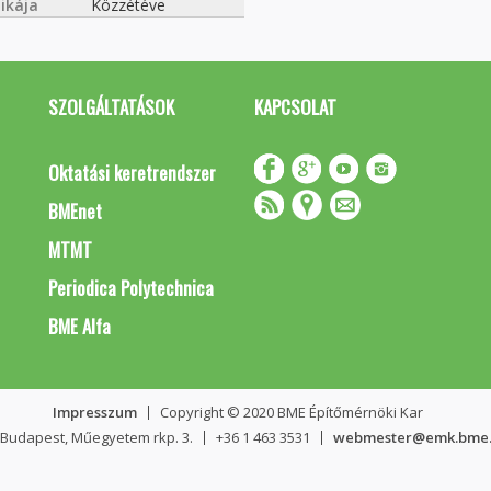
ikája
Közzétéve
SZOLGÁLTATÁSOK
KAPCSOLAT
Oktatási keretrendszer
BMEnet
MTMT
Periodica Polytechnica
BME Alfa
Impresszum
Copyright © 2020 BME Építőmérnöki Kar
 Budapest, Műegyetem rkp. 3.
+36 1 463 3531
webmester@emk.bme