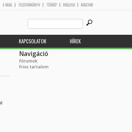
E-MAIL
TELEFONKÖNYV
TÉRKÉP
ENGLISH
MAGYAR
Search
Keresés űrlap
this
site
KAPCSOLATOK
HÍREK
Navigáció
Fórumok
Friss tartalom
al