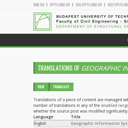
BME.HU
EPITO.BME.HU
EDU.EPITO.BME.HU
HELP.EPITO.B
BUDAPEST UNIVERSITY OF TEC
Faculty of Civil Engineering - S
DEPARTMENT OF STRUCTURAL E
TRANSLATIONS OF
GEOGRAPHIC I
Primary tabs
VIEW
TRANSLATE
(ACTIVE
TAB)
Translations of a piece of content are managed wit
number of translations in any of the
enabled lang
whether the source post was modified significantly
Language
Title
English
Geographic Information Sys