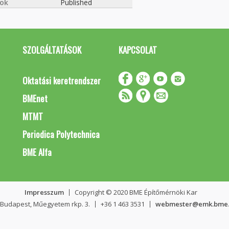
sok
Published
SZOLGÁLTATÁSOK
KAPCSOLAT
Oktatási keretrendszer
BMEnet
MTMT
Periodica Polytechnica
BME Alfa
Impresszum
Copyright © 2020 BME Építőmérnöki Kar
 Budapest, Műegyetem rkp. 3.
+36 1 463 3531
webmester@emk.bme