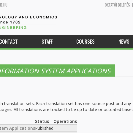
ME.HU
OKTATÓI BELÉPÉS
HNOLOGY AND ECONOMICS
ince 1782
NGINEERING
CONTACT
STAFF
COURSES
NEWS
NFORMATION SYSTEM APPLICATIONS
h translation sets. Each translation set has one source post and any
uages
. All translations are tracked to be up to date or outdated base
.
Status
Operations
tem Applications
Published