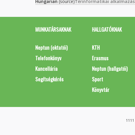
Hungarian
(source)
Térinformatikai alkalmazá
MUNKATÁRSAKNAK
HALLGATÓKNAK
Neptun (oktatói)
KTH
Telefonkönyv
Erasmus
Kancellária
Neptun (hallgatói)
Segítségkérés
Sport
Könyvtár
1111