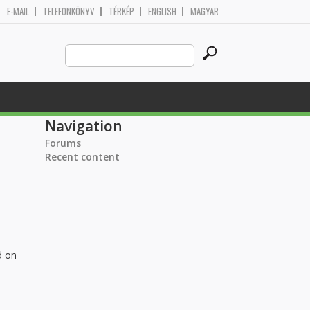
E-MAIL
TELEFONKÖNYV
TÉRKÉP
ENGLISH
MAGYAR
Search
Search form
this
site
Navigation
Forums
Recent content
d on