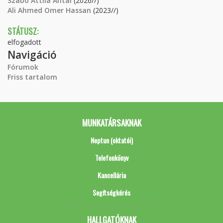
Szabó Attila Antal
(2026//)
Ali Ahmed Omer Hassan
(2023//)
STÁTUSZ:
elfogadott
Navigáció
Fórumok
Friss tartalom
MUNKATÁRSAKNAK
Neptun (oktatói)
Telefonkönyv
Kancellária
Segítségkérés
HALLGATÓKNAK