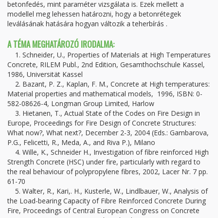
betonfedés, mint paraméter vizsgálata is. Ezek mellett a
modellel meg lehessen határozni, hogy a betonrétegek
leválásának hatására hogyan változik a teherbírás .
A TÉMA MEGHATÁROZÓ IRODALMA:
1. Schneider, U., Properties of Materials at High Temperatures
Concrete, RILEM Publ., 2nd Edition, Gesamthochschule Kassel,
1986, Universität Kassel
2. Bazant, P. Z., Kaplan, F. M., Concrete at High temperatures:
Material properties and mathematical models, 1996, ISBN: 0-
582-08626-4, Longman Group Limited, Harlow
3. Hietanen, T., Actual State of the Codes on Fire Design in
Europe, Proceedings for Fire Design of Concrete Structures:
What now?, What next?, December 2-3, 2004 (Eds.: Gambarova,
P.G., Felicetti, R., Meda, A., and Riva P.), Milano
4. Wille, K., Schneider H., Investigation of fibre reinforced High
Strength Concrete (HSC) under fire, particularly with regard to
the real behaviour of polypropylene fibres, 2002, Lacer Nr. 7 pp.
61-70
5. Walter, R., Kari,. H., Kusterle, W., Lindlbauer, W., Analysis of
the Load-bearing Capacity of Fibre Reinforced Concrete During
Fire, Proceedings of Central European Congress on Concrete