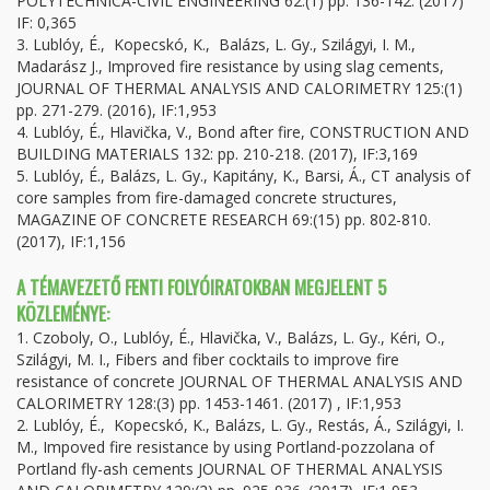
POLYTECHNICA-CIVIL ENGINEERING 62:(1) pp. 136-142. (2017)
IF: 0,365
3. Lublóy, É., Kopecskó, K., Balázs, L. Gy., Szilágyi, I. M.,
Madarász J., Improved fire resistance by using slag cements,
JOURNAL OF THERMAL ANALYSIS AND CALORIMETRY 125:(1)
pp. 271-279. (2016), IF:1,953
4. Lublóy, É., Hlavička, V., Bond after fire, CONSTRUCTION AND
BUILDING MATERIALS 132: pp. 210-218. (2017), IF:3,169
5. Lublóy, É., Balázs, L. Gy., Kapitány, K., Barsi, Á., CT analysis of
core samples from fire-damaged concrete structures,
MAGAZINE OF CONCRETE RESEARCH 69:(15) pp. 802-810.
(2017), IF:1,156
A TÉMAVEZETŐ FENTI FOLYÓIRATOKBAN MEGJELENT 5
KÖZLEMÉNYE:
1. Czoboly, O., Lublóy, É., Hlavička, V., Balázs, L. Gy., Kéri, O.,
Szilágyi, M. I., Fibers and fiber cocktails to improve fire
resistance of concrete JOURNAL OF THERMAL ANALYSIS AND
CALORIMETRY 128:(3) pp. 1453-1461. (2017) , IF:1,953
2. Lublóy, É., Kopecskó, K., Balázs, L. Gy., Restás, Á., Szilágyi, I.
M., Impoved fire resistance by using Portland-pozzolana of
Portland fly-ash cements JOURNAL OF THERMAL ANALYSIS