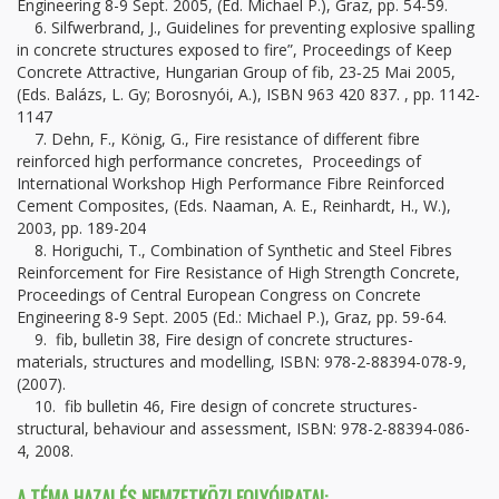
Engineering 8-9 Sept. 2005, (Ed. Michael P.), Graz, pp. 54-59.
6. Silfwerbrand, J., Guidelines for preventing explosive spalling
in concrete structures exposed to fire”, Proceedings of Keep
Concrete Attractive, Hungarian Group of fib, 23‑25 Mai 2005,
(Eds. Balázs, L. Gy; Borosnyói, A.), ISBN 963 420 837. , pp. 1142-
1147
7. Dehn, F., König, G., Fire resistance of different fibre
reinforced high performance concretes, Proceedings of
International Workshop High Performance Fibre Reinforced
Cement Composites, (Eds. Naaman, A. E., Reinhardt, H., W.),
2003, pp. 189-204
8. Horiguchi, T., Combination of Synthetic and Steel Fibres
Reinforcement for Fire Resistance of High Strength Concrete,
Proceedings of Central European Congress on Concrete
Engineering 8-9 Sept. 2005 (Ed.: Michael P.), Graz, pp. 59-64.
9. fib, bulletin 38, Fire design of concrete structures-
materials, structures and modelling, ISBN: 978-2-88394-078-9,
(2007).
10. fib bulletin 46, Fire design of concrete structures-
structural, behaviour and assessment, ISBN: 978-2-88394-086-
4, 2008.
A TÉMA HAZAI ÉS NEMZETKÖZI FOLYÓIRATAI: