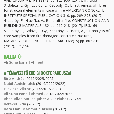
AND CALORIMETRY 129:(2) pp. 925-936. (2017), IF:1,953
3. Balázs, L. Gy., Lublóy, É., Czoboly, O., Effectiveness of fibres
for structural elements in case of fire AMERICAN CONCRETE
INSTITUTE SPECIAL PUBLICATION 310: pp. 269-278. (2017)
4. Lublóy, É., Hlavička, V., Bond after fire, CONSTRUCTION AND
BUILDING MATERIALS 132: pp. 210-218. (2017), IF:3,169
5. Lublóy, É., Balázs, L. Gy., Kapitány, K., Barsi, Á., CT analysis of
core samples from fire-damaged concrete structures,
MAGAZINE OF CONCRETE RESEARCH 69:(15) pp. 802-810.
(2017), IF:1,156
HALLGATÓ:
Ali Suha Ismail Ahmed
A TÉMAVEZETŐ EDDIGI DOKTORANDUSZAI
Biró András
(2019/2023/2025)
Nabil Abdelmalek
(2016/2020/2022)
Hlavicka Viktor
(2014/2017/2020)
Ali Suha Ismail Ahmed
(2018/2022/2023)
Abed Allah Mousa Jaber Al-Theiabat
(2024//)
Bereket Sida
(2025//)
Bara Hani Mahmoud Alseid
(2024//)