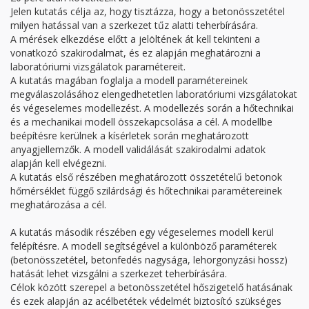
Jelen kutatás célja az, hogy tisztázza, hogy a betonösszetétel
milyen hatással van a szerkezet tűz alatti teherbírására.
A mérések elkezdése előtt a jelöltének át kell tekinteni a
vonatkozó szakirodalmat, és ez alapján meghatározni a
laboratóriumi vizsgálatok paramétereit.
A kutatás magában foglalja a modell paramétereinek
megválaszolásához elengedhetetlen laboratóriumi vizsgálatokat
és végeselemes modellezést. A modellezés során a hőtechnikai
és a mechanikai modell összekapcsolása a cél. A modellbe
beépítésre kerülnek a kísérletek során meghatározott
anyagjellemzők. A modell validálását szakirodalmi adatok
alapján kell elvégezni.
A kutatás első részében meghatározott összetételű betonok
hőmérséklet függő szilárdsági és hőtechnikai paramétereinek
meghatározása a cél.
A kutatás második részében egy végeselemes modell kerül
felépítésre. A modell segítségével a különböző paraméterek
(betonösszetétel, betonfedés nagysága, lehorgonyzási hossz)
hatását lehet vizsgálni a szerkezet teherbírására.
Célok között szerepel a betonösszetétel hőszigetelő hatásának
és ezek alapján az acélbetétek védelmét biztosító szükséges