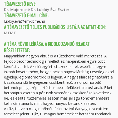
TÉMAVEZETŐ NEVE:
Dr. Majorosné Dr. Lublóy Éva Eszter
TÉMAVEZETŐ E-MAIL CÍME:
lubloy.eva@emk.bme.hu
A TÉMAVEZETŐ TELJES PUBLIKÁCIÓS LISTÁJA AZ MTMT-BEN:
MTMT
A TÉMA RÖVID LEÍRÁSA, A KIDOLGOZANDÓ FELADAT
RÉSZLETEZÉSE:
Napjainkban nagyon aktuális a tűzteherre való méretezés. A
fejlődő betontechnológia mellett ez napjainkban egyre több
kérdést vet fel. Az előregyártott szerkezetek esetében egyre
inkább követelmény, hogy a beton nagyszilárdságú esetleg ezzel
egyidejűleg öntömörödő is legyen. A nagy szilárdság hatására a
kizsaluzási idő lényegesen csökkenthető, az öntömörödő
betonok pedig szép esztétikus betonfelületet biztosítanak. E két
betontípus esetén a pórusok számának csökkenése következik
be, és ezáltal tűzterhelés esetén más jellegű tönkremenetelre
kell számítanunk, mint hagyományos betonok esetén.
A tűz, illetve a magas hőmérséklet az építőanyagokra extrém
terhelést jelent. Tűz, ill. magas hőmérséklet hatására romlanak