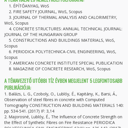
1. ÉPÍTŐANYAG, WoS
2. FIRE SAFETY JOURNAL, WoS, Scopus
3. JOURNAL OF THERMAL ANALYSIS AND CALORIMETRY,
WoS, Scopus
4. CONCRETE STRUCTURES: ANNUAL TECHNICAL JOURNAL:
JOURNAL OF THE HUNGARIAN GROUP
5. CONSTRUCTIONS AND BUILDINGS MATERIALS, WoS,
Scopus
6. PERIODICA POLYTECHNICA-CIVIL ENGINEERING, WoS,
Scopus
7. AMERICAN CONCRETE INSTITUTE SPECIAL PUBLICATION
8. MAGAZINE OF CONCRETE RESEARCH, WoS, Scopus
A TÉMAVEZETŐ UTÓBBI TÍZ ÉVBEN MEGJELENT 5 LEGFONTOSABB
PUBLIKÁCIÓJA:
1. Balázs, L. G., Czoboly, O., Lublóy, É., Kapitány, K., Barsi, Á.,
Observation of steel fibres in concrete with Computed
Tomography CONSTRUCTION AND BUILDING MATERIALS 140:
pp. 534-541. (2017) IF: 3,14
2. Majorosné, Lublóy, É., The Influence of Concrete Strength on
the Effect of Synthetic Fibres on Fire Resistance PERIODICA