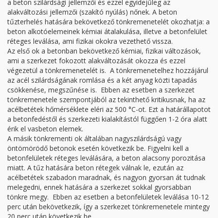
a beton szilárdsági jellemzői és ezzel egyidejűleg az
alakváltozási jellemzői (szakító nyúlás) nőnek. A beton
tűzterhelés hatására bekövetkező tönkremenetelét okozhatja: a
beton alkotóelemeinek kémiai átalakulása, illetve a betonfelület
réteges leválása, ami fizikai okokra vezethető vissza.
Az első ok a betonban bekövetkező kémiai, fizikai változások,
ami a szerkezet fokozott alakváltozását okozza és ezzel
végezetül a tönkremenetelét is. A tönkremenetelhez hozzájárul
az acél szilárdságának romlása és a két anyag közti tapadás
csökkenése, megszűnése is. Ebben az esetben a szerkezet
tönkremenetele szempontjából az tekinthető kritikusnak, ha az
acélbetétek hőmérséklete eléri az 500 °C-ot. Ezt a határállapotot
a betonfedéstől és szerkezeti kialakítástól függően 1-2 óra alatt
érik el vasbeton elemek.
A másik tönkrementi ok általában nagyszilárdságú vagy
öntömörödő betonok esetén következik be. Figyelni kell a
betonfelületek réteges leválására, a beton alacsony porozitása
miatt. A tűz hatására beton rétegek válnak le, ezután az
acélbetétek szabadon maradnak, és nagyon gyorsan át tudnak
melegedni, ennek hatására a szerkezet sokkal gyorsabban
tönkre megy. Ebben az esetben a betonfelületek leválása 10-12
perc után bekövetkezik, így a szerkezet tönkremenetele mintegy
20 perc után következik be.