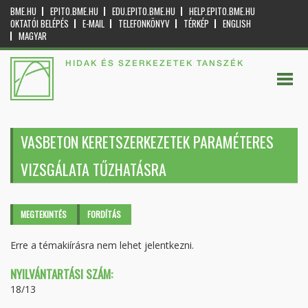
BME.HU
EPITO.BME.HU
EDU.EPITO.BME.HU
HELP.EPITO.BME.HU
OKTATÓI BELÉPÉS
E-MAIL
TELEFONKÖNYV
TÉRKÉP
ENGLISH
MAGYAR
HIDAK ÉS SZERKEZETEK TANSZÉK
VASBETON KERETSZERKEZETEK PARAMÉTERES
VIZSGÁLATA TŰZHATÁSRA
Elsődleges fülek
MEGTEKINTÉS
(AKTÍV
FORDÍTÁS
FÜL)
Erre a témakiírásra nem lehet jelentkezni.
NYILVÁNTARTÁSI SZÁM:
18/13