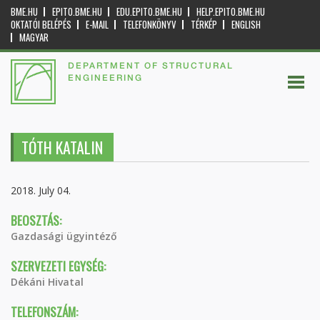
BME.HU
EPITO.BME.HU
EDU.EPITO.BME.HU
HELP.EPITO.BME.HU
OKTATÓI BELÉPÉS
E-MAIL
TELEFONKÖNYV
TÉRKÉP
ENGLISH
MAGYAR
DEPARTMENT OF STRUCTURAL
ENGINEERING
TÓTH KATALIN
2018. July 04.
BEOSZTÁS:
Gazdasági ügyintéző
SZERVEZETI EGYSÉG:
Dékáni Hivatal
TELEFONSZÁM: