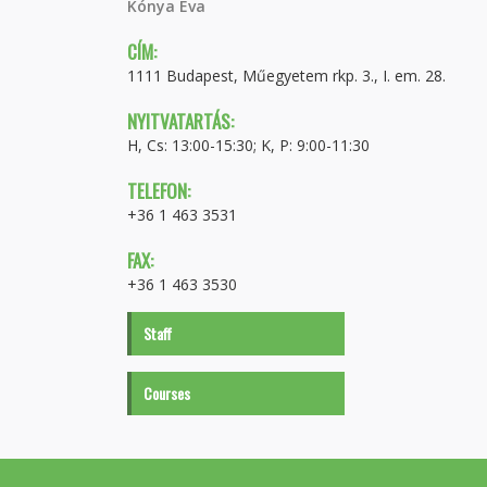
Kónya Éva
CÍM:
1111 Budapest, Műegyetem rkp. 3., I. em. 28.
NYITVATARTÁS:
H, Cs: 13:00-15:30; K, P: 9:00-11:30
TELEFON:
+36 1 463 3531
FAX:
+36 1 463 3530
Staff
Courses