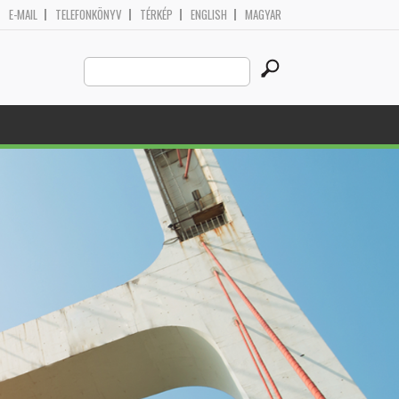
E-MAIL
TELEFONKÖNYV
TÉRKÉP
ENGLISH
MAGYAR
Search
Search form
this
site