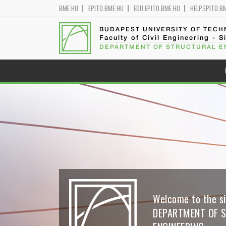
BME.HU
EPITO.BME.HU
EDU.EPITO.BME.HU
HELP.EPITO.B
BUDAPEST UNIVERSITY OF TEC
Faculty of Civil Engineering - S
DEPARTMENT OF STRUCTURAL E
Welcome to the si
DEPARTMENT OF 