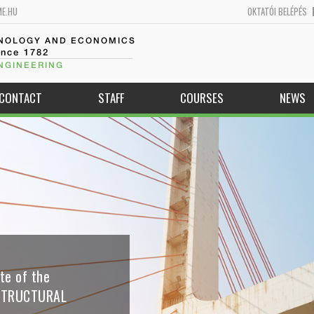
ME.HU
OKTATÓI BELÉPÉS
HNOLOGY AND ECONOMICS
ince 1782
NGINEERING
CONTACT
STAFF
COURSES
NEWS
te of the
STRUCTURAL