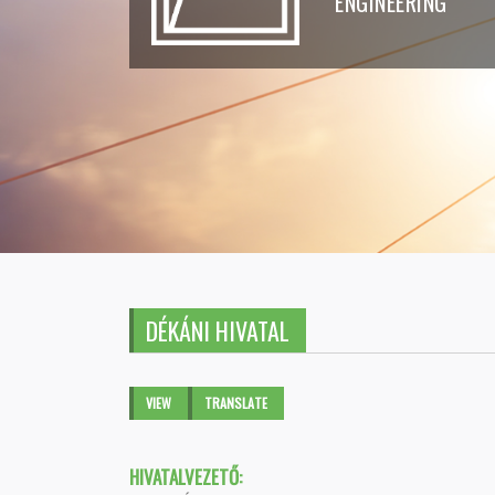
ENGINEERING
DÉKÁNI HIVATAL
Primary tabs
VIEW
(ACTIVE
TRANSLATE
TAB)
HIVATALVEZETŐ: