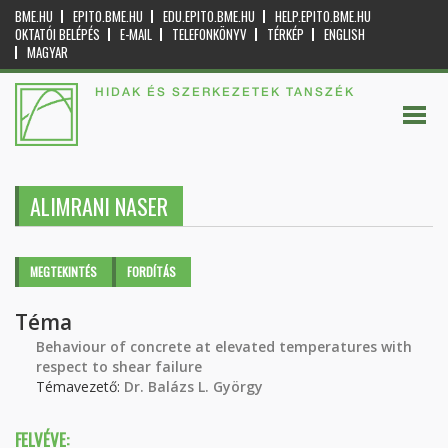
BME.HU
EPITO.BME.HU
EDU.EPITO.BME.HU
HELP.EPITO.BME.HU
OKTATÓI BELÉPÉS
E-MAIL
TELEFONKÖNYV
TÉRKÉP
ENGLISH
MAGYAR
HIDAK ÉS SZERKEZETEK TANSZÉK
ALIMRANI NASER
Elsődleges fülek
MEGTEKINTÉS
(AKTÍV
FORDÍTÁS
FÜL)
Téma
Behaviour of concrete at elevated temperatures with
respect to shear failure
Témavezető:
Dr. Balázs L. György
FELVÉVE: