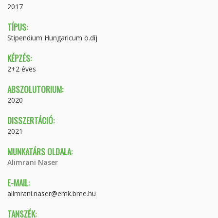
2017
TÍPUS:
Stipendium Hungaricum ö.díj
KÉPZÉS:
2+2 éves
ABSZOLUTORIUM:
2020
DISSZERTÁCIÓ:
2021
MUNKATÁRS OLDALA:
Alimrani Naser
E-MAIL:
alimrani.naser@emk.bme.hu
TANSZÉK: