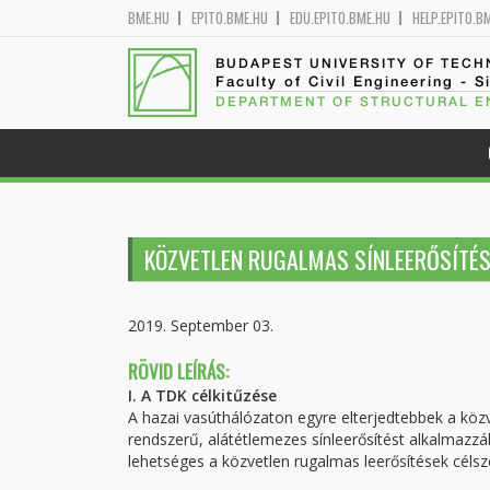
BME.HU
EPITO.BME.HU
EDU.EPITO.BME.HU
HELP.EPITO.B
BUDAPEST UNIVERSITY OF TEC
Faculty of Civil Engineering - S
DEPARTMENT OF STRUCTURAL E
KÖZVETLEN RUGALMAS SÍNLEERŐSÍTÉS
2019. September 03.
RÖVID LEÍRÁS:
I. A TDK célkitűzése
A hazai vasúthálózaton egyre elterjedtebbek a köz
rendszerű, alátétlemezes sínleerősítést alkalmazzá
lehetséges a közvetlen rugalmas leerősítések célsz