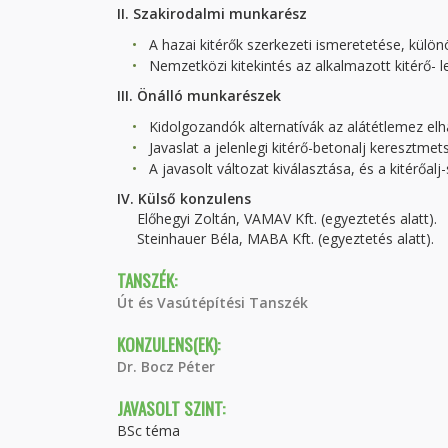
II. Szakirodalmi munkarész
A hazai kitérők szerkezeti ismeretetése, különö
Nemzetközi kitekintés az alkalmazott kitérő- l
III. Önálló munkarészek
Kidolgozandók alternatívák az alátétlemez elha
Javaslat a jelenlegi kitérő-betonalj keresztmet
A javasolt változat kiválasztása, és a kitérőal
IV. Külső konzulens
Előhegyi Zoltán, VAMAV Kft. (egyeztetés alatt).
Steinhauer Béla, MABA Kft. (egyeztetés alatt).
TANSZÉK:
Út és Vasútépítési Tanszék
KONZULENS(EK):
Dr. Bocz Péter
JAVASOLT SZINT:
BSc téma