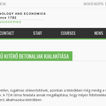
ME.HU
OKTATÓI BELÉPÉS
HNOLOGY AND ECONOMICS
ince 1782
NGINEERING
CONTACT
STAFF
COURSES
NEWS
Ű KITÉRŐ BETONALJAK KIALAKÍTÁSA
vetlen, rugalmas sínleerősítések, azonban a kitérőkben még mindig a
k. A TDK téma feladata annak megállapítása, hogy milyen feltételekke
erű alkalmazása kitérőkben.