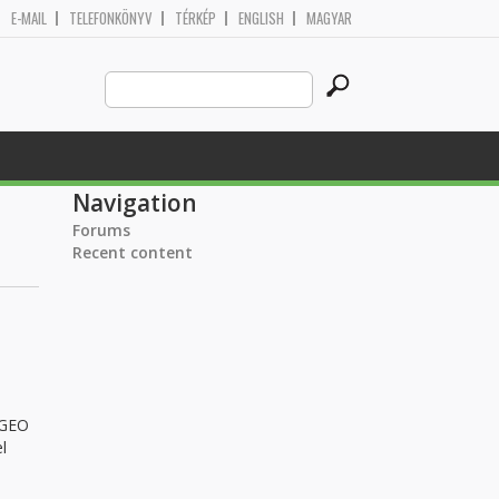
E-MAIL
TELEFONKÖNYV
TÉRKÉP
ENGLISH
MAGYAR
Search
Search form
this
site
Navigation
Forums
Recent content
 GEO
l