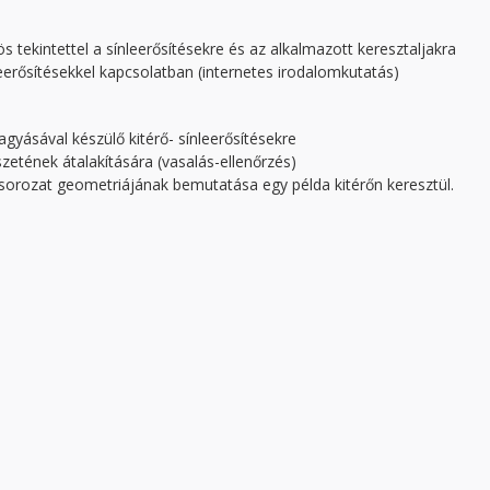
s tekintettel a sínleerősítésekre és az alkalmazott keresztaljakra
eerősítésekkel kapcsolatban (internetes irodalomkutatás)
gyásával készülő kitérő- sínleerősítésekre
szetének átalakítására (vasalás-ellenőrzés)
j-sorozat geometriájának bemutatása egy példa kitérőn keresztül.