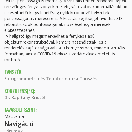
felület pontossága is mérhető. A virtuális térben renderelt képek
tetszőleges fényviszonyok mellett, változatos kameraállásokban
elkészíthetőek, így lehetőség nyílik különböző helyzetek
pontosságának mérésére is. A kutatás segítséget nyújthat 3D
rekonstrukciók pontosságának növeléséhez, a mérések
előkészítéséhez.
A hallgató így megismerkedhet a fényképalapú
objektumrekonstrukcióval, kamera használattal-, és a
renderelés sajátosságaival CAD környezetben, mindezt virtuális
formában, ami a COVID-19 okozta korlátozások mellett is
tartható.
TANSZÉK:
Fotogrammetria és Térinformatika Tanszék
KONZULENS(EK):
Dr. Kapitány Kristóf
JAVASOLT SZINT:
MSc téma
Navigáció
Fórumok