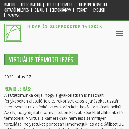
BME.HU
EPITO.BME.HU
EDU.EPITO.BME.HU
HELP.EPITO.BME.HU
OKTATÓI BELÉPÉS
E-MAIL
TELEFONKÖNYV
TÉRKÉP
ENGLISH
MAGYAR
HIDAK ÉS SZERKEZETEK TANSZÉK
VIRTUÁLIS TÉRMODELLEZÉS
2020. július 27.
RÖVID LEÍRÁS:
A kutatómunka célja, hogy a gyakorlatban is használt
fényképeken alapuló felület-rekonstrukciós eljárásokat tisztán
elemezhessük, a képkészítés során keletkező torzulások nélkül.
Az elv, hogy digitális környezetben készült képekből állítsunk elő
térmodellt. A virtuális kameráknak nem lesz semmilyen
torzulása, helyzetüket pontosan ismerhetjük, és az előállított 3D