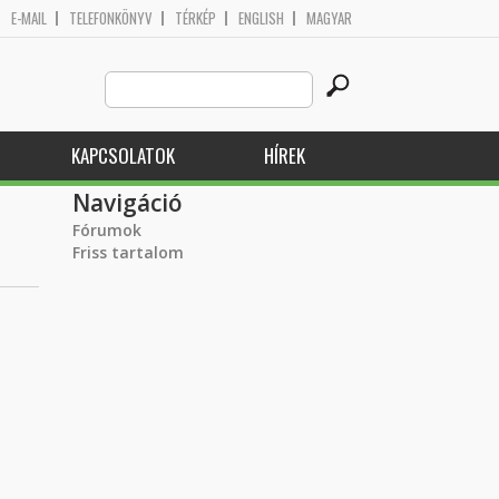
E-MAIL
TELEFONKÖNYV
TÉRKÉP
ENGLISH
MAGYAR
Search
Keresés űrlap
this
site
KAPCSOLATOK
HÍREK
Navigáció
Fórumok
Friss tartalom