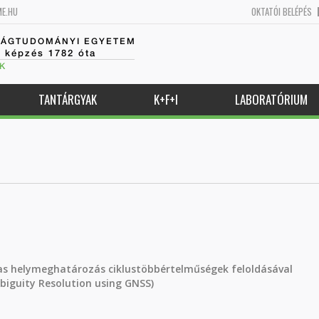
ME.HU
OKTATÓI BELÉPÉS
SÁGTUDOMÁNYI EGYETEM
k képzés 1782 óta
K
TANTÁRGYAK
K+F+I
LABORATÓRIUM
s helymeghatározás ciklustöbbértelműségek feloldásával
biguity Resolution using GNSS)