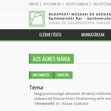
BME.HU
EPITO.BME.HU
EDU.EPITO.BME.HU
HELP.EPITO.B
BUDAPESTI MŰSZAKI ÉS GAZDA
Építőmérnöki Kar - építőmérnö
HIDAK ÉS SZERKEZETEK TANSZÉ
ELÉRHETŐSÉG
MUNKATÁRSAK
ÁCS ÁGNES MÁRIA
Elsődleges fülek
MEGTEKINTÉS
(AKTÍV
FORDÍTÁS
FÜL)
Téma
Nagypontosságú abszolút értelmű műholda
(Advanced Precise Point Positioning with Am
Témavezető:
Dr. Rózsa Szabolcs