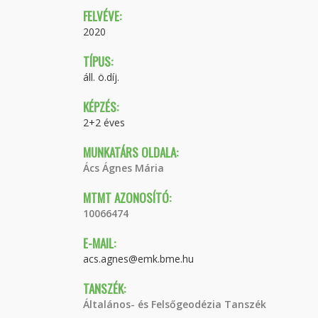
FELVÉVE:
2020
TÍPUS:
áll. ö.díj.
KÉPZÉS:
2+2 éves
MUNKATÁRS OLDALA:
Ács Ágnes Mária
MTMT AZONOSÍTÓ:
10066474
E-MAIL:
acs.agnes@emk.bme.hu
TANSZÉK:
Általános- és Felsőgeodézia Tanszék