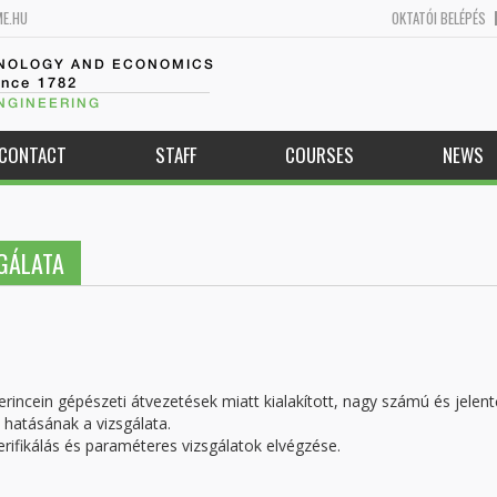
ME.HU
OKTATÓI BELÉPÉS
HNOLOGY AND ECONOMICS
ince 1782
NGINEERING
CONTACT
STAFF
COURSES
NEWS
GÁLATA
incein gépészeti átvezetések miatt kialakított, nagy számú és jelent
 hatásának a vizsgálata.
rifikálás és paraméteres vizsgálatok elvégzése.