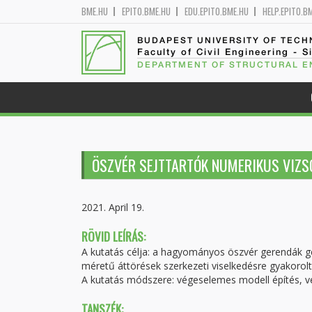
BME.HU
EPITO.BME.HU
EDU.EPITO.BME.HU
HELP.EPITO.B
BUDAPEST UNIVERSITY OF TEC
Faculty of Civil Engineering - S
DEPARTMENT OF STRUCTURAL E
ÖSZVÉR SEJTTARTÓK NUMERIKUS VIZS
2021. April 19.
RÖVID LEÍRÁS:
A kutatás célja: a hagyományos öszvér gerendák ger
méretű áttörések szerkezeti viselkedésre gyakorolt
A kutatás módszere: végeselemes modell építés, ve
TANSZÉK: