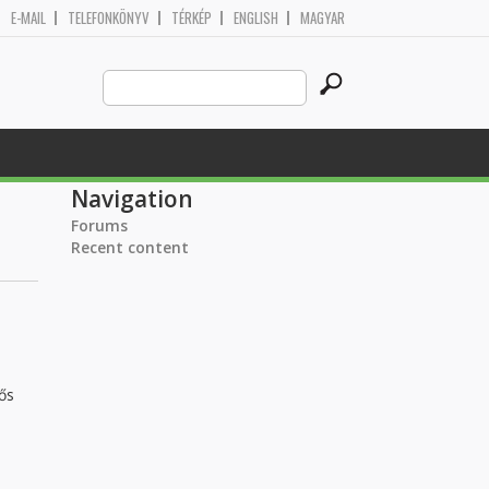
E-MAIL
TELEFONKÖNYV
TÉRKÉP
ENGLISH
MAGYAR
Search
Search form
this
site
Navigation
Forums
Recent content
ős