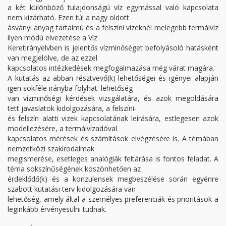
a két különböző tulajdonságú víz egymással való kapcsolata
nem kizárható. Ezen túl a nagy oldott
ásványi anyag tartalmú és a felszíni vizeknél melegebb termálvíz
ilyen módú elvezetése a Víz
Keretirányelvben is jelentős vízminőséget befolyásoló hatásként
van megjelölve, de az ezzel
kapcsolatos intézkedések megfogalmazása még várat magára.
A kutatás az abban résztvevő(k) lehetőségei és igényei alapján
igen sokféle irányba folyhat: lehetőség
van vízminőségi kérdések vizsgálatára, és azok megoldására
tett javaslatok kidolgozására, a felszíni-
és felszín alatti vizek kapcsolatának leírására, estlegesen azok
modellezésére, a termálvízadóval
kapcsolatos mérések és számítások elvégzésére is. A témában
nemzetközi szakirodalmak
megismerése, esetleges analógiák feltárása is fontos feladat. A
téma sokszínűségének köszönhetően az
érdeklődő(k) és a konzulensek megbeszélése során egyénre
szabott kutatási terv kidolgozására van
lehetőség, amely által a személyes preferenciák és prioritások a
leginkább érvényesülni tudnak.