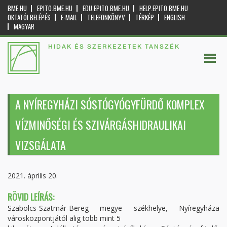
BME.HU
EPITO.BME.HU
EDU.EPITO.BME.HU
HELP.EPITO.BME.HU
OKTATÓI BELÉPÉS
E-MAIL
TELEFONKÖNYV
TÉRKÉP
ENGLISH
MAGYAR
HIDAK ÉS SZERKEZETEK TANSZÉK
A NYÍREGYHÁZI SÓSTÓGYÓGYFÜRDŐ KOMPLEX
VÍZMINŐSÉGI ÉS SZIVÁRGÁSHIDRAULIKAI
VIZSGÁLATA
2021. április 20.
RÖVID LEÍRÁS:
Szabolcs-Szatmár-Bereg megye székhelye, Nyíregyháza
városközpontjától alig több mint 5