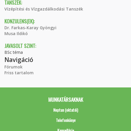
TANSZÉK:
Vízépítési és Vízgazdálkodási Tanszék
KONZULENS(EK):
Dr. Farkas-Karay Gyöngyi
Musa Ildikó
JAVASOLT SZINT:
BSc téma
Navigáció
Fórumok
Friss tartalom
MUNKATÁRSAKNAK
Neptun (oktatói)
Telefonkönyv
Kancellária