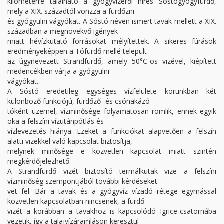
kilométerre található a gyógyvizéről híres Sóstógyógyfürdő,
mely a XIX. századtól vonzza a fürdőzni
és gyógyulni vágyókat. A Sóstó néven ismert tavak mellett a XIX.
században a megnövekvő igények
miatt hévízkutató forrásokat mélyítettek. A sikeres fúrások
eredményeképpen a Tófürdő mellé települt
az úgynevezett Strandfürdő, amely 50°C-os vizével, kiépített
medencékben várja a gyógyulni
vágyókat.
A Sóstó eredetileg egységes vízfelülete korunkban két
különböző funkciójú, fürdőző- és csónakázó-
tóként üzemel, vízminősége folyamatosan romlik, ennek egyik
oka a felszíni vízutánpótlás és
vízlevezetés hiánya. Ezeket a funkciókat alapvetően a felszín
alatti vizekkel való kapcsolat biztosítja,
melynek minősége e közvetlen kapcsolat miatt szintén
megkérdőjelezhető.
A Strandfürdő vizét biztosító termálkutak vize a felszíni
vízminőség szempontjából további kérdéseket
vet fel. Bár a tavak és a gyógyvíz vízadó rétege egymással
közvetlen kapcsolatban nincsenek, a fürdő
vizét a korábban a tavakhoz is kapcsolódó Igrice-csatornába
vezetik, így a talajvízáramláson keresztül