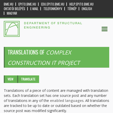
BME.HU
EPITO.BME.HU
EDU.EPITO.BME.HU
HELP.EPITO.BME.HU
OKTATÓI BELÉPÉS
E-MAIL
TELEFONKÖNYV
TÉRKÉP
ENGLISH
MAGYAR
DEPARTMENT OF STRUCTURAL
ENGINEERING
TRANSLATIONS OF
COMPLEX
CONSTRUCTION IT PROJECT
Primary tabs
VIEW
TRANSLATE
(ACTIVE
TAB)
Translations of a piece of content are managed with translation
sets. Each translation set has one source post and any number
of translations in any of the
enabled languages
. All translations
are tracked to be up to date or outdated based on whether the
source post was modified significantly.