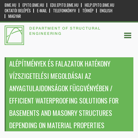
BME.HU
EPITO.BME.HU
EDU.EPITO.BME.HU
HELP.EPITO.BME.HU
OKTATÓI BELÉPÉS
E-MAIL
TELEFONKÖNYV
TÉRKÉP
ENGLISH
MAGYAR
DEPARTMENT OF STRUCTURAL
ENGINEERING
ALÉPÍTMÉNYEK ÉS FALAZATOK HATÉKONY
VÍZSZIGETELÉSI MEGOLDÁSAI AZ
ANYAGTULAJDONSÁGOK FÜGGVÉNYÉBEN /
EFFICIENT WATERPROOFING SOLUTIONS FOR
BASEMENTS AND MASONRY STRUCTURES
DEPENDING ON MATERIAL PROPERTIES