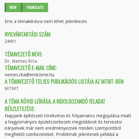
Primary tabs
VIEW
(ACTIVE
TRANSLATE
TAB)
Erre a témakiírásra nem lehet jelentkezni.
NYILVÁNTARTÁSI SZÁM:
24/01
TÉMAVEZETŐ NEVE:
Dr. Nemes Rita
TÉMAVEZETŐ E-MAIL CÍME:
nemes.rita@emk.bme.hu
A TÉMAVEZETŐ TELJES PUBLIKÁCIÓS LISTÁJA AZ MTMT-BEN:
MTMT
A TÉMA RÖVID LEÍRÁSA, A KIDOLGOZANDÓ FELADAT
RÉSZLETEZÉSE:
Napjaink építészeti törekvései és folyamatos megújulása miatt
a hagyományos épületszerkezeti megoldások és tervezési
irányelvek már nem eredményeznek minden szempontból
megfelelő szerkezeteket. Problémát jelentenek például a