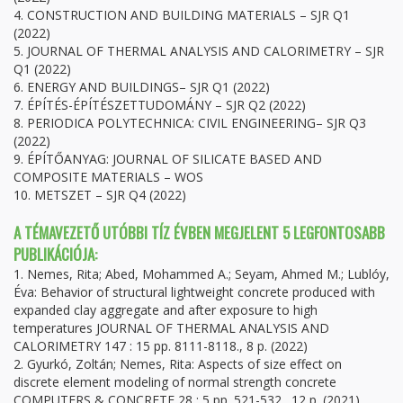
4. CONSTRUCTION AND BUILDING MATERIALS – SJR Q1
(2022)
5. JOURNAL OF THERMAL ANALYSIS AND CALORIMETRY – SJR
Q1 (2022)
6. ENERGY AND BUILDINGS– SJR Q1 (2022)
7. ÉPÍTÉS-ÉPÍTÉSZETTUDOMÁNY – SJR Q2 (2022)
8. PERIODICA POLYTECHNICA: CIVIL ENGINEERING– SJR Q3
(2022)
9. ÉPÍTŐANYAG: JOURNAL OF SILICATE BASED AND
COMPOSITE MATERIALS – WOS
10. METSZET – SJR Q4 (2022)
A TÉMAVEZETŐ UTÓBBI TÍZ ÉVBEN MEGJELENT 5 LEGFONTOSABB
PUBLIKÁCIÓJA:
1. Nemes, Rita; Abed, Mohammed A.; Seyam, Ahmed M.; Lublóy,
Éva: Behavior of structural lightweight concrete produced with
expanded clay aggregate and after exposure to high
temperatures JOURNAL OF THERMAL ANALYSIS AND
CALORIMETRY 147 : 15 pp. 8111-8118., 8 p. (2022)
2. Gyurkó, Zoltán; Nemes, Rita: Aspects of size effect on
discrete element modeling of normal strength concrete
COMPUTERS & CONCRETE 28 : 5 pp. 521-532., 12 p. (2021)