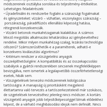
módszereinek osztályba sorolása és teljesítmény-értékelése.
Lehetséges feladatrészek:
• Újradefiniálni és rendszerbe foglalni a szárazsági fogalmakat
és igényszinteket: vízzáró – vízhatlan, viszonylagos szárazság –
porszárazság, páradiffúziós ellenállási képesség hatása,
rétegrendi konzekvenciák.
• Vízzáró betonok munkahézagainak kialakítása: A számos
létező megoldás alkalmazási lehatárolása az igénybevételhez
rendelve. Mikor milyen munkahézag-szalag, lezárási technológia
célszerű? Számszerűsíthetők-e a paraméterek, adható-e
konzekvens kiválasztási algoritmus?
• Kritérium rendszer a vízszigetelési anyagok
összeépíthetőségére: A kompatibilitás és az összekapcsolási
szabályok a gyártói rendszerekben sincsenek megfelelőképpen
bevizsgálva, nem ismertek a legalapvetőbb összeférhetetlenségi
esetek, hibák sem.
• Vízszigetelések tervezési módszereinek kidolgozása
tartósságra: A manapság új prioritásként megjelenő
élettartamra való tervezés a tartószerkezeteknél már szokásos,
de szigetelések tervezéséhez jelenleg nincs módszer. A kortárs
vízszigetelő anyagok jobb teljesítőképességgel bírnak elődeikhez
képest, de a várható meghibásodási idejük nem definiált. Nincs