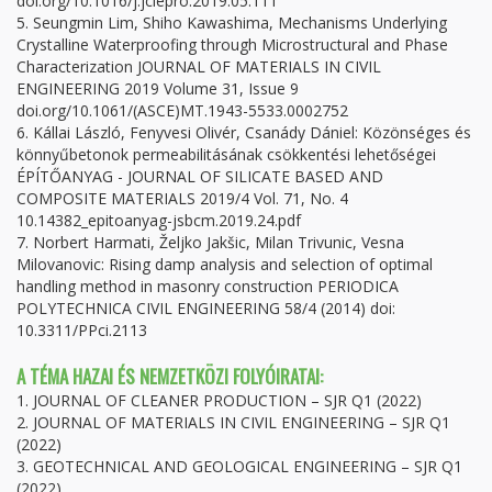
doi.org/10.1016/j.jclepro.2019.05.111
5. Seungmin Lim, Shiho Kawashima, Mechanisms Underlying
Crystalline Waterproofing through Microstructural and Phase
Characterization JOURNAL OF MATERIALS IN CIVIL
ENGINEERING 2019 Volume 31, Issue 9
doi.org/10.1061/(ASCE)MT.1943-5533.0002752
6. Kállai László, Fenyvesi Olivér, Csanády Dániel: Közönséges és
könnyűbetonok permeabilitásának csökkentési lehetőségei
ÉPÍTŐANYAG - JOURNAL OF SILICATE BASED AND
COMPOSITE MATERIALS 2019/4 Vol. 71, No. 4
10.14382_epitoanyag-jsbcm.2019.24.pdf
7. Norbert Harmati, Željko Jakšic, Milan Trivunic, Vesna
Milovanovic: Rising damp analysis and selection of optimal
handling method in masonry construction PERIODICA
POLYTECHNICA CIVIL ENGINEERING 58/4 (2014) doi:
10.3311/PPci.2113
A TÉMA HAZAI ÉS NEMZETKÖZI FOLYÓIRATAI:
1. JOURNAL OF CLEANER PRODUCTION – SJR Q1 (2022)
2. JOURNAL OF MATERIALS IN CIVIL ENGINEERING – SJR Q1
(2022)
3. GEOTECHNICAL AND GEOLOGICAL ENGINEERING – SJR Q1
(2022)