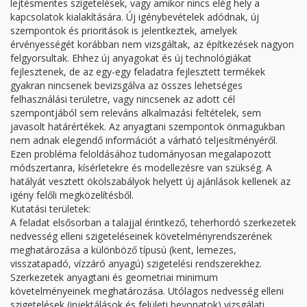
lejtésmentes szigetelések, vagy amikor nincs elég hely a
kapcsolatok kialakítására. Új igénybevételek adódnak, új
szempontok és prioritások is jelentkeztek, amelyek
érvényességét korábban nem vizsgáltak, az építkezések nagyon
felgyorsultak. Ehhez új anyagokat és új technológiákat
fejlesztenek, de az egy-egy feladatra fejlesztett termékek
gyakran nincsenek bevizsgálva az összes lehetséges
felhasználási területre, vagy nincsenek az adott cél
szempontjából sem releváns alkalmazási feltételek, sem
javasolt határértékek. Az anyagtani szempontok önmagukban
nem adnak elegendő információt a várható teljesítményéről.
Ezen probléma feloldásához tudományosan megalapozott
módszertanra, kísérletekre és modellezésre van szükség. A
hatályát vesztett ökölszabályok helyett új ajánlások kellenek az
igény felőli megközelítésből.
Kutatási területek:
A feladat elsősorban a talajjal érintkező, teherhordó szerkezetek
nedvesség elleni szigeteléseinek követelményrendszerének
meghatározása a különböző típusú (kent, lemezes,
visszatapadó, vízzáró anyagú) szigetelési rendszerekhez.
Szerkezetek anyagtani és geometriai minimum
követelményeinek meghatározása. Utólagos nedvesség elleni
szigetelések (injektálások és felületi bevonatok) vizsgálati