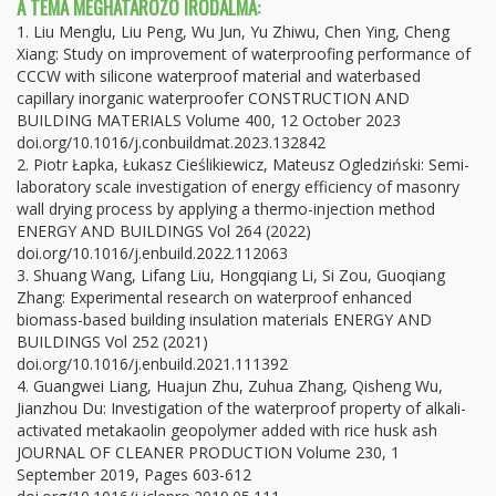
A TÉMA MEGHATÁROZÓ IRODALMA:
1. Liu Menglu, Liu Peng, Wu Jun, Yu Zhiwu, Chen Ying, Cheng
Xiang: Study on improvement of waterproofing performance of
CCCW with silicone waterproof material and waterbased
capillary inorganic waterproofer CONSTRUCTION AND
BUILDING MATERIALS Volume 400, 12 October 2023
doi.org/10.1016/j.conbuildmat.2023.132842
2. Piotr Łapka, Łukasz Cieślikiewicz, Mateusz Ogledziński: Semi-
laboratory scale investigation of energy efficiency of masonry
wall drying process by applying a thermo-injection method
ENERGY AND BUILDINGS Vol 264 (2022)
doi.org/10.1016/j.enbuild.2022.112063
3. Shuang Wang, Lifang Liu, Hongqiang Li, Si Zou, Guoqiang
Zhang: Experimental research on waterproof enhanced
biomass-based building insulation materials ENERGY AND
BUILDINGS Vol 252 (2021)
doi.org/10.1016/j.enbuild.2021.111392
4. Guangwei Liang, Huajun Zhu, Zuhua Zhang, Qisheng Wu,
Jianzhou Du: Investigation of the waterproof property of alkali-
activated metakaolin geopolymer added with rice husk ash
JOURNAL OF CLEANER PRODUCTION Volume 230, 1
September 2019, Pages 603-612