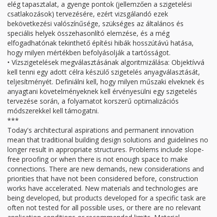
elég tapasztalat, a gyenge pontok (jellemzően a szigetelési
csatlakozások) tervezésére, ezért vizsgálandó ezek
bekövetkezési valószínűsége, szükséges az általános és
speciális helyek összehasonlító elemzése, és a még
elfogadhatónak tekinthető építési hibák hosszútávú hatása,
hogy milyen mértékben befolyásolják a tartósságot.
• Vízszigetelések megválasztásának algoritmizálása: Objektívvá
kell tenni egy adott célra készülő szigetelés anyagválasztását,
teljesítményét. Definiálni kell, hogy milyen műszaki elveknek és
anyagtani követelményeknek kell érvényesülni egy szigetelés
tervezése során, a folyamatot korszerű optimalizációs
módszerekkel kell támogatni.
***
Today's architectural aspirations and permanent innovation
mean that traditional building design solutions and guidelines no
longer result in appropriate structures. Problems include slope-
free proofing or when there is not enough space to make
connections. There are new demands, new considerations and
priorities that have not been considered before, construction
works have accelerated. New materials and technologies are
being developed, but products developed for a specific task are
often not tested for all possible uses, or there are no relevant