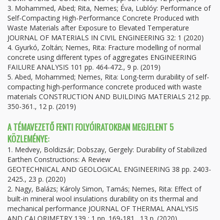
3. Mohammed, Abed; Rita, Nemes; Éva, Lublóy: Performance of
Self-Compacting High-Performance Concrete Produced with
Waste Materials after Exposure to Elevated Temperature
JOURNAL OF MATERIALS IN CIVIL ENGINEERING 32: 1 (2020)
4. Gyurkó, Zoltán; Nemes, Rita: Fracture modelling of normal
concrete using different types of aggregates ENGINEERING
FAILURE ANALYSIS 101 pp. 464-472., 9 p. (2019)
5. Abed, Mohammed; Nemes, Rita: Long-term durability of self-
compacting high-performance concrete produced with waste
materials CONSTRUCTION AND BUILDING MATERIALS 212 pp.
350-361., 12 p. (2019)
A TÉMAVEZETŐ FENTI FOLYÓIRATOKBAN MEGJELENT 5
KÖZLEMÉNYE:
1. Medvey, Boldizsár; Dobszay, Gergely: Durability of Stabilized
Earthen Constructions: A Review
GEOTECHNICAL AND GEOLOGICAL ENGINEERING 38 pp. 2403-
2425., 23 p. (2020)
2. Nagy, Balázs; Károly Simon, Tamás; Nemes, Rita: Effect of
built-in mineral wool insulations durability on its thermal and
mechanical performance JOURNAL OF THERMAL ANALYSIS
AND CALORIMETRY 139 : 1 pp. 169-181., 13 p. (2020)