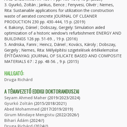
3. Gyurkó, Zoltán ; Jankus, Bence ; Fenyvesi, Olivér ; Nemes,
Rita: Sustainable applications for utilization the construction
waste of aerated concrete JOURNAL OF CLEANER
PRODUCTION 230 pp. 430-444, 15 p. (2019)
4. Bakonyi, Dániel ; Dobszay, Gergely: Simulation aided
optimization of a historic window’s refurbishment ENERGY AND
BUILDINGS 126 pp. 51-69. , 19 p. (2016)
5. Andriska, Fanni ; Heincz, Dániel ; Kovács, Károly ; Dobszay,
Gergely ; Nemes, Rita: Mélyépítési szigetelések értékelemzése
ÉPÍTŐANYAG: JOURNAL OF SILICATE BASED AND COMPOSITE
MATERIALS 67 : 2 pp. 48-56. , 9 p. (2015)
HALLGATÓ:
Druga Richárd
A TÉMAVEZETŐ EDDIGI DOKTORANDUSZAI
Seyam Ahmed Maher
(2019/2023/2024)
Gyurkó Zoltán
(2015/2018/2021)
Abed Mohammed
(2017/2019/2019)
Girum Mindaye Mengistu
(2022/2026/)
Bihari Ádám
(2024//)
Druga Richárd
(2024//)