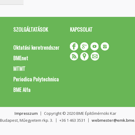
SZOLGÁLTATÁSOK
KAPCSOLAT
Oktatási keretrendszer
BMEnet
MTMT
Periodica Polytechnica
BME Alfa
Impresszum
Copyright © 2020 BME Építőmérnöki Kar
 Budapest, Műegyetem rkp. 3.
+36 1 463 3531
webmester@emk.bme