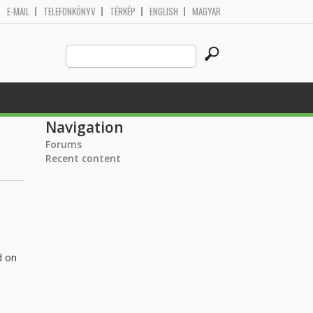
E-MAIL
TELEFONKÖNYV
TÉRKÉP
ENGLISH
MAGYAR
Search
Search form
this
site
Navigation
Forums
Recent content
d on