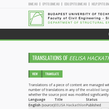
BME.HU
EPITO.BME.HU
EDU.EPITO.BME.HU
HELP.EPITO.B
BUDAPEST UNIVERSITY OF TEC
Faculty of Civil Engineering - S
DEPARTMENT OF STRUCTURAL E
TRANSLATIONS OF
EELISA HACKA
Primary tabs
VIEW
TRANSLATE
(ACTIVE
TAB)
Translations of a piece of content are managed wit
number of translations in any of the
enabled lang
whether the source post was modified significantly
Language
Title
Status
English
(source)
EELISA Hackathlon
Published