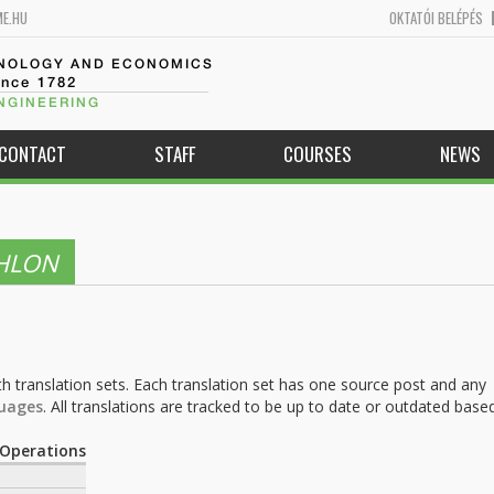
ME.HU
OKTATÓI BELÉPÉS
HNOLOGY AND ECONOMICS
ince 1782
NGINEERING
CONTACT
STAFF
COURSES
NEWS
THLON
h translation sets. Each translation set has one source post and any
uages
. All translations are tracked to be up to date or outdated base
.
Operations