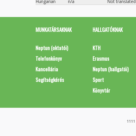
Hungarian
n/a
Not translated
MUNKATÁRSAKNAK
HALLGATÓKNAK
Neptun (oktatói)
KTH
Telefonkönyv
Erasmus
Kancellária
Neptun (hallgatói)
Segítségkérés
Sport
Könyvtár
1111