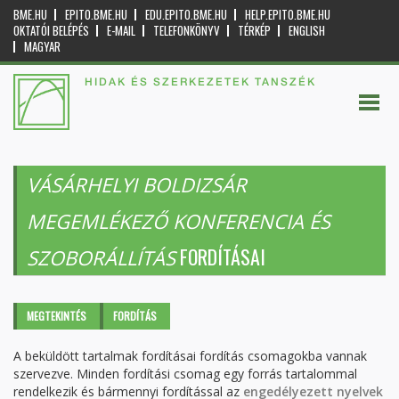
BME.HU
EPITO.BME.HU
EDU.EPITO.BME.HU
HELP.EPITO.BME.HU
OKTATÓI BELÉPÉS
E-MAIL
TELEFONKÖNYV
TÉRKÉP
ENGLISH
MAGYAR
HIDAK ÉS SZERKEZETEK TANSZÉK
VÁSÁRHELYI BOLDIZSÁR
MEGEMLÉKEZŐ KONFERENCIA ÉS
FORDÍTÁSAI
SZOBORÁLLÍTÁS
Elsődleges fülek
MEGTEKINTÉS
FORDÍTÁS
(AKTÍV
FÜL)
A beküldött tartalmak fordításai fordítás csomagokba vannak
szervezve. Minden fordítási csomag egy forrás tartalommal
rendelkezik és bármennyi fordítással az
engedélyezett nyelvek