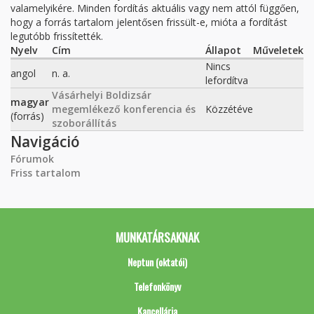
valamelyikére. Minden fordítás aktuális vagy nem attól függően,
hogy a forrás tartalom jelentősen frissült-e, mióta a fordítást
legutóbb frissítették.
Nyelv
Cím
Állapot
Műveletek
Nincs
angol
n. a.
lefordítva
Vásárhelyi Boldizsár
magyar
megemlékező konferencia és
Közzétéve
(forrás)
szoborállítás
Navigáció
Fórumok
Friss tartalom
MUNKATÁRSAKNAK
Neptun (oktatói)
Telefonkönyv
Kancellária