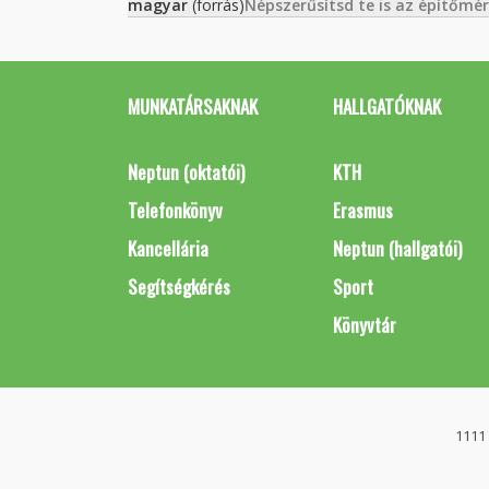
magyar
(forrás)
Népszerűsítsd te is az építőmé
MUNKATÁRSAKNAK
HALLGATÓKNAK
Neptun (oktatói)
KTH
Telefonkönyv
Erasmus
Kancellária
Neptun (hallgatói)
Segítségkérés
Sport
Könyvtár
1111