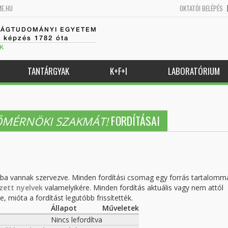
ME.HU
OKTATÓI BELÉPÉS
SÁGTUDOMÁNYI EGYETEM
k képzés 1782 óta
K
TANTÁRGYAK
K+F+I
LABORATÓRIUM
FORDÍTÁSAI
TŐMÉRNÖKI SZAKMÁT!
kba vannak szervezve. Minden fordítási csomag egy forrás tartalomm
zett nyelvek
valamelyikére. Minden fordítás aktuális vagy nem attól
, mióta a fordítást legutóbb frissítették.
Állapot
Műveletek
Nincs lefordítva