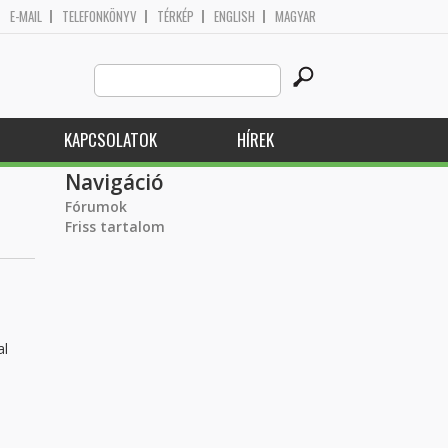
E-MAIL
TELEFONKÖNYV
TÉRKÉP
ENGLISH
MAGYAR
Search
Keresés űrlap
this
site
KAPCSOLATOK
HÍREK
Navigáció
Fórumok
Friss tartalom
al