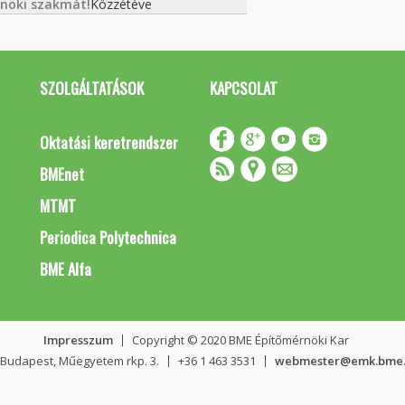
rnöki szakmát!
Közzétéve
SZOLGÁLTATÁSOK
KAPCSOLAT
Oktatási keretrendszer
BMEnet
MTMT
Periodica Polytechnica
BME Alfa
Impresszum
Copyright © 2020 BME Építőmérnöki Kar
 Budapest, Műegyetem rkp. 3.
+36 1 463 3531
webmester@emk.bme