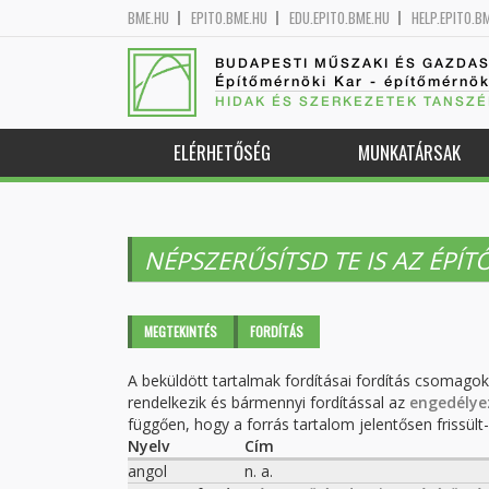
BME.HU
EPITO.BME.HU
EDU.EPITO.BME.HU
HELP.EPITO.B
BUDAPESTI MŰSZAKI ÉS GAZDA
Építőmérnöki Kar - építőmérnö
HIDAK ÉS SZERKEZETEK TANSZÉ
ELÉRHETŐSÉG
MUNKATÁRSAK
NÉPSZERŰSÍTSD TE IS AZ ÉPÍ
Elsődleges fülek
MEGTEKINTÉS
FORDÍTÁS
(AKTÍV
FÜL)
A beküldött tartalmak fordításai fordítás csomago
rendelkezik és bármennyi fordítással az
engedélye
függően, hogy a forrás tartalom jelentősen frissült-e
Nyelv
Cím
angol
n. a.