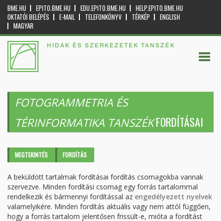
BME.HU
EPITO.BME.HU
EDU.EPITO.BME.HU
HELP.EPITO.BME.HU
OKTATÓI BELÉPÉS
E-MAIL
TELEFONKÖNYV
TÉRKÉP
ENGLISH
MAGYAR
HIDAK ÉS SZERKEZETEK TANSZÉK
FOTOGRAMMETRIA ÉS
FORDÍTÁSAI
TÉRINFORMATIKA TANSZÉK
Elsődleges fülek
MEGTEKINTÉS
FORDÍTÁS
(AKTÍV
FÜL)
A beküldött tartalmak fordításai fordítás csomagokba vannak
szervezve. Minden fordítási csomag egy forrás tartalommal
rendelkezik és bármennyi fordítással az
engedélyezett nyelvek
valamelyikére. Minden fordítás aktuális vagy nem attól függően,
hogy a forrás tartalom jelentősen frissült-e, mióta a fordítást