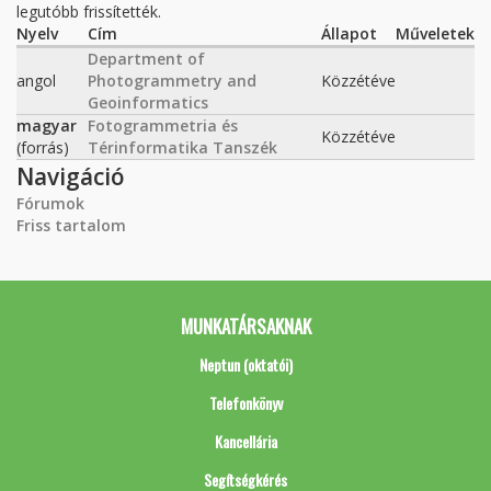
legutóbb frissítették.
Nyelv
Cím
Állapot
Műveletek
Department of
angol
Photogrammetry and
Közzétéve
Geoinformatics
magyar
Fotogrammetria és
Közzétéve
(forrás)
Térinformatika Tanszék
Navigáció
Fórumok
Friss tartalom
MUNKATÁRSAKNAK
Neptun (oktatói)
Telefonkönyv
Kancellária
Segítségkérés