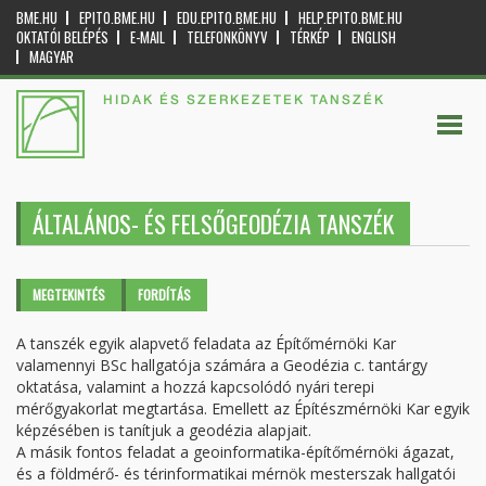
BME.HU
EPITO.BME.HU
EDU.EPITO.BME.HU
HELP.EPITO.BME.HU
OKTATÓI BELÉPÉS
E-MAIL
TELEFONKÖNYV
TÉRKÉP
ENGLISH
MAGYAR
HIDAK ÉS SZERKEZETEK TANSZÉK
ÁLTALÁNOS- ÉS FELSŐGEODÉZIA TANSZÉK
Elsődleges fülek
MEGTEKINTÉS
(AKTÍV
FORDÍTÁS
FÜL)
A tanszék egyik alapvető feladata az Építőmérnöki Kar
valamennyi BSc hallgatója számára a Geodézia c. tantárgy
oktatása, valamint a hozzá kapcsolódó nyári terepi
mérőgyakorlat megtartása. Emellett az Építészmérnöki Kar egyik
képzésében is tanítjuk a geodézia alapjait.
A másik fontos feladat a geoinformatika-építőmérnöki ágazat,
és a földmérő- és térinformatikai mérnök mesterszak hallgatói