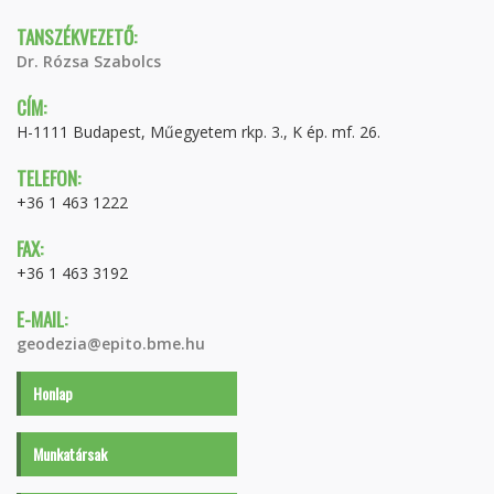
TANSZÉKVEZETŐ:
Dr. Rózsa Szabolcs
CÍM:
H-1111 Budapest, Műegyetem rkp. 3., K ép. mf. 26.
TELEFON:
+36 1 463 1222
FAX:
+36 1 463 3192
E-MAIL:
geodezia@epito.bme.hu
Honlap
Munkatársak